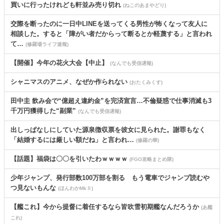
買いに行ったけれども軒並み売り切れ
(ねこのあまやどり)
交際を断ったのに一日中LINEを送ってくる男性が怖くなって友人に
相談した。すると「障がい者だからって断るとか軽蔑する」と言われ
て…
(修羅場ライフ速報)
【開催】今年の花火大会【中止】
(なんでも受信遅報)
シャニマスのアニメ、なぜか作られない
(おたくみくす)
田中圭 飲み会で“億超え違約金”を完済宣言…不倫疑惑で仕事消滅も3
千万円獲得した“副業”
(なんでも受信遅報)
出しっぱなしにしていた源泉徴収票を彼女に見られた。謝罪もなく
「結婚するには厳しい額だね」と言われ…
(修羅の華)
【話題】福袋は〇〇を引いたわｗｗｗｗ
(FGO攻略まとめ隊)
少年ジャンプ、発行部数100万部を割る もう電車でジャンプ読むや
つ見ないもんな
(ほんわかMkⅡ)
【艦これ】今から提督に着任するなら皆吹雪初期艦なんだろうか
(あ艦
これ)