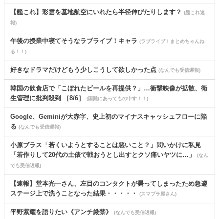
【艦これ】彩雲を基地航空にいれたら半径伸びたりします？
(艦これ速
報)
午後の授業中寝てそうなラブライブ！キャラ
(ラブライブ！まとめちゃんね
る！！)
好きなドラマだけどもう少しこうして欲しかった点
(なんでも受信遅報)
韓国の飲食店で「こぼれたビールを再提供？」…衝撃映像が拡散、衛
生管理に批判殺到 ［8/6］
(国難にあってもの申す！！)
Google、Geminiが大赤字、史上初のマイナスキャッシュフローに陥
る
(なんでも受信遅報)
小原ブラス「若くいようとすることは悪いこと？」問いかけに私見
「若作りして20代の土俵で戦おうとし出すとクソ痛いヤツに…」
(なん
でも受信遅報)
【速報】堂本光一さん、左目のコンタクトが曇ってしまったため急遽
ステージ上で洗うことなった結果・・・・・
(スマブラ屋さん)
平野紫耀を語りたい《アンチ厳禁》
(なんでも受信遅報)