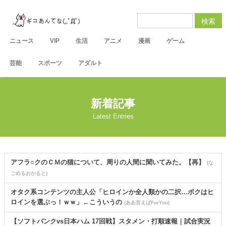
検索
ニュース
VIP
生活
アニメ
漫画
ゲーム
芸能
スポーツ
アダルト
新着記事
Latest Entries
アフラ○クのＣＭの猫について、周りの人間に聞いてみた。【再】
(な
ごめるおかると)
オタク系コンテンツの主人公「ヒロインか全人類かの二択…ボクはヒ
ロインを選ぶっ！ｗｗ」←こういうの
(ああ言えばForYou)
【ソフトバンクvs日本ハム 17回戦】スタメン・打順速報｜試合実況