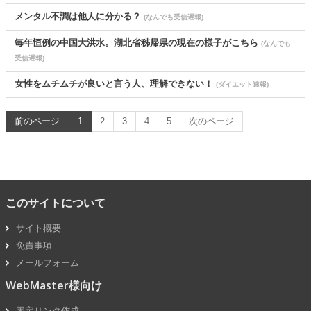
メンタル不調は他人に分かる？
(なんでも受信遅報)
毎年恒例の中国大洪水。湖北省秭帰県の現在の様子がこちら
(なんでも
受信遅報)
女性をムチムチが良いと言う人、理解できない！
(ダイエット速報)
前のページ
1
2
3
4
5
次のページ
このサイトについて
サイト概要
免責事項
メールフォーム
WebMaster様向け
固定リンク作成