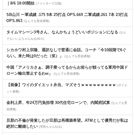
｜8/6 18:00開始
(ファイターズ王国)
SB山川 一軍成績 .175 9本 25打点 OPS.669 二軍成績.261 7本 23打点
OPS.863
(なんでも受信遅報)
タイムマシーン3号さん、なんかちょうどいいポジションになる
(なん
でもいいよちゃんねるNEO)
シカホワ村上宗隆、通訳なしで普通に会話。コーチ「今10段階で6ぐ
らい。来た時は0だった（笑）」
(なんでも受信遅報)
中国「アメリカさぁ、調子乗ってるからお前らが頼ってる軍用中国ド
ローン輸出禁止するわw」
(なんでも受信遅報)
【画像】ワイのダイエット弁当、マズそうｗｗｗｗｗｗｗｗｗ
(ダイエ
ット速報)
金利上昇、年24万円負担増 30代住宅ローンで、内閣府試算
(なんでも受
信遅報)
旦那の不倫が発覚したが旦那は再構築希望。ATMとして優秀だが私は
絶対に離婚したい
(浮気ちゃんねる)