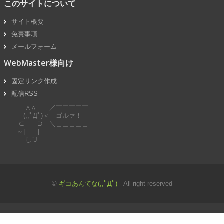
このサイトについて
サイト概要
免責事項
メールフォーム
WebMaster様向け
固定リンク作成
配信RSS
∧∧ ／￣￣￣￣￣
(,,ﾟДﾟ)＜ ゴルァ！
⊂ ⊃ ＼＿＿＿＿＿
～| |
し`J
©
ギコあんてな(,,ﾟДﾟ)
- All right reserved