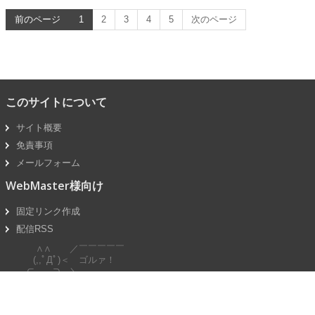
前のページ
1
2
3
4
5
次のページ
このサイトについて
サイト概要
免責事項
メールフォーム
WebMaster様向け
固定リンク作成
配信RSS
∧∧ ／￣￣￣￣￣
(,,ﾟДﾟ)＜ ゴルァ！
⊂ ⊃ ＼＿＿＿＿＿
～| |
し`J