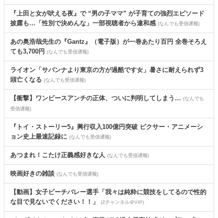
『上田と女が吠える夜』で “男の子ママ” が子育ての強烈エピソード
披露も…「性別で決めんな」一部視聴者から違和感
(なんでも受信遅報)
あの奥浩哉先生の『Gantz』（電子版）が一巻あたり百円 全巻そろえ
ても3,700円
(なんでも受信遅報)
ライオン「サバンナより東京の方が過酷です女」暑さに耐えられず3
頭亡くなる
(なんでも受信遅報)
【衝撃】ワンピースアンチの正体、ついに判明してしまう…
(なんでも
受信遅報)
『トイ・ストーリー5』興行収入100億円突破 ピクサー・アニメーシ
ョン史上最速記録に
(なんでも受信遅報)
あつまれ！こたけ正義感好きな人
(なんでも受信遅報)
映画好きの雑談
(なんでも受信遅報)
【動画】女子ビーチバレー選手「我々は純粋に競技をしてるので性的
な目で見ないでください！！」
(Zチャンネル＠VIP)