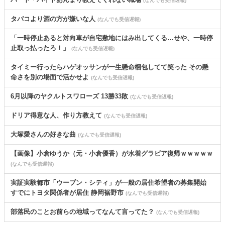
(なんでも受信遅報)
タバコより酒の方が嫌いな人
(なんでも受信遅報)
「一時停止あると対向車が自宅敷地にはみ出してくる…せや、一時停
止取っ払ったろ！」
(なんでも受信遅報)
タイミー行ったらハゲオッサンが一生懸命梱包してて笑った その懸
命さを別の場面で活かせよ
(なんでも受信遅報)
6月以降のヤクルトスワローズ 13勝33敗
(なんでも受信遅報)
ドリア得意な人、作り方教えて
(なんでも受信遅報)
大塚愛さんの好きな曲
(なんでも受信遅報)
【画像】小倉ゆうか（元・小倉優香）が水着グラビア復帰ｗｗｗｗｗ
(なんでも受信遅報)
実証実験都市「ウーブン・シティ」が一般の居住希望者の募集開始
すでにトヨタ関係者が居住 静岡裾野市
(なんでも受信遅報)
部落民のことお前らの地域ってなんて言ってた？
(なんでも受信遅報)