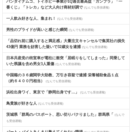
バンダイナムコ、トイホビー事業が1Q過去最高益「ガンプラ」「一
番くじ」「トレカ」など大人向け商材好調で
(なんでも受信遅報)
一人飲み好きな人、集まれ！
(なんでも受信遅報)
男性のプライドが高いと感じた瞬間
(なんでも受信遅報)
「品切れ前に購入すると満足感」大量注文キャンセルで集英社の損失
43億円 業務を妨害した疑いで32歳女を逮捕
(なんでも受信遅報)
日本共産党の街宣車が電柱に衝突「居眠りをしてしまった」同乗して
いた県議を含め男女3人重傷
(なんでも受信遅報)
中国籍の３６歳関学大助教、万引き容疑で逮捕 栄養補助食品１点
（約６４００円相当）
(なんでも受信遅報)
浜松出身ワイ、東京で「静岡出身です…」
(なんでも受信遅報)
鳥貴族が好きな人
(なんでも受信遅報)
茨城県「群馬のパスポート、思い切りパクりました」群馬県「
(なんで
も受信遅報)
パート・バイトあんまり教えてくれない職場