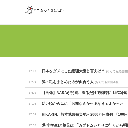
日本をダメにした総理大臣と言えば？
17:08
(なんでも受信遅報
髪の毛をまとめた方が似合う人
17:04
(なんでも受信遅報)
【画像】NASAが開発、着るだけで瞬時に-15℃冷却
17:03
幼い頃から母に「お前なんか生まなきゃよかった」
17:03
HIKAKIN、熊本地震被災地へ2000万円寄付 「
17:03
甥(小学生)と義兄は 「カブトムシとりに行くから
17:00