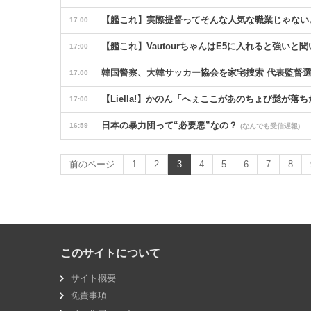
【艦これ】実際提督ってそんな人気な職業じゃない
17:00
【艦これ】VautourちゃんはE5に入れると強い
17:00
韓国警察、大韓サッカー協会を家宅捜索 代表監督
17:00
【Liella!】かのん「へぇここがあのちょび髭が
17:00
日本の暴力団って“必要悪”なの？
16:59
(なんでも受信遅報)
島田珠代姉さんが好きな方
16:57
(なんでも受信遅報)
前のページ
1
2
3
4
5
6
7
8
昭和の恋愛エピソード
16:57
(なんでも受信遅報)
山本舞香、マイファスHiroとの第１子出産「我が
16:55
中国の「レアアース武器化」が裏目に、世界で重レアア
16:55
このサイトについて
「ぶつかりおじさんも弾き飛ばせる」藤田シオン〝
16:49
サイト概要
理想的な年の取り方をしている人
16:47
(なんでも受信遅報)
免責事項
【悲報】麻酔銃の理想と現実がコチラ・・・・・
16:47