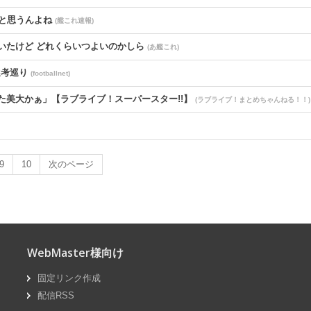
と思うんよね
(艦これ速報)
と聞いたけど どれくらいつよいのかしら
(あ艦これ)
選考巡り
(footballnet)
落ちた美大かぁ」【ラブライブ！スーパースター!!】
(ラブライブ！まとめちゃんねる！！)
9
10
次のページ
子の成長感じながら…」母子共に健康
(なんでも受信遅報)
ース供給網の構築が加速－米メディア [8/6]
(国難にあってもの申す！！)
WebMaster様向け
驚異の食事〟に反響「美味しそうに食べる人めっちゃ好きです」「胃腸が強
固定リンク作成
配信RSS
・
(スマブラ屋さん)