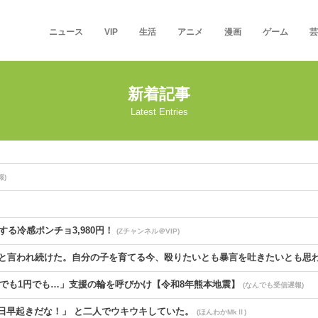
ニュース
VIP
生活
アニメ
漫画
ゲーム
芸
新着記事
Latest Entries
)
する冷感ポンチョ3,980円！
(Zチャンネル＠VIP)
と言われ続けた。自分の子を育てる今、殴りたいとも暴言を吐きたいとも思
100円でも1円でも…」支援の輪を呼びかけ【令和8年熊本地震】
(なんでも受信遅報)
明日早起きだな！」 と二人でウキウキしていた。
(ほんわかMkⅡ)