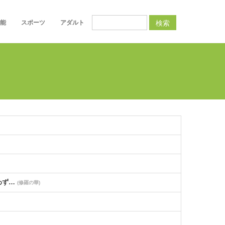
検索
能
スポーツ
アダルト
わず…
(修羅の華)