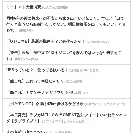
ミニトマト大量消費
(なんでも受信遅報)
同棲6年の彼に将来への不安から家を出たいと伝えた。すると「出て
行くと言うなら結婚するしかない。明日婚姻届を出してもいい」と言
われ…
(修羅の華)
【GジェネE】最新の機体ティア表作ったぞ！
(GUNDAM.LOG)
【警告】医師『熱中症で”ロキソニン”を飲んではいけない理由がこ
れ』
(凹凸ちゃんねる)
UPSっている？ 使ってる奴いる？
(汎用型自作PCまとめ)
【艦これ】これって何級なんだ？
(艦これ速報)
【艦これ】ナマケモノアガノウサギ 他
(あ艦これ)
【ポケモンGO】今週は42km歩けるかどうか
(徒歩のポケモンまとめブログ)
【本日発売】ラブカMELLOW MOMENT告知ツイートいいねランキン
グ【ラブライブ！】
(ラブライブ！まとめちゃんねる！！)
人の名前が出てこない
(なんでも受信遅報)