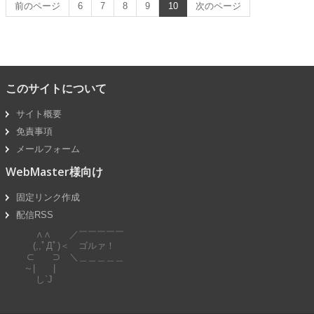
前のページ
6
7
8
9
10
次のページ
このサイトについて
サイト概要
免責事項
メールフォーム
WebMaster様向け
固定リンク作成
配信RSS
∧∧ ／￣￣￣￣￣
(,,ﾟДﾟ)＜ ゴルァ！
⊂ ⊃ ＼＿＿＿＿＿
～| |
し`J