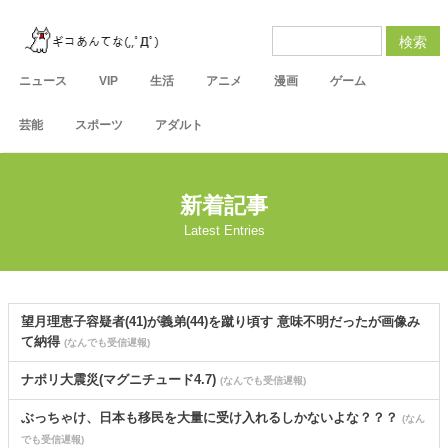
検索
ニュース
VIP
生活
アニメ
漫画
ゲーム
芸能
スポーツ
アダルト
新着記事
Latest Entries
望月理恵子容疑者(41)が義弟(44)を蹴り頃す 意味不明だったが画像み
て納得
(なんでも受信遅報)
ナポリ大震災(マグニチュード4.7)
(なんでも受信遅報)
ぶっちゃけ、日本も移民を大量に受け入れるしかないよな？？？
(なん
でも受信遅報)