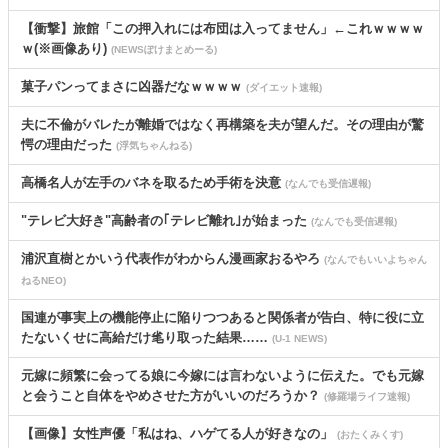
【衝撃】旅館「この押入れには布団は入ってません」←これｗｗｗｗ
ｗ(※画像あり)
(NEWSぽけまとめーる)
菓子パンってまさに凶器だなｗｗｗｗ
(ダイエット速報)
夫に不倫がバレたが離婚ではなく再構築を夫が望んだ。その理由が驚
愕の理由だった
(浮気ちゃんねる)
高橋名人が左手のバネを取るため手術を決意
(なんでも受信遅報)
"テレビ大好き"高齢者の｢テレビ離れ｣が始まった
(なんでも受信遅報)
浦沢直樹とかいう代表作がわからん漫画家おるやろ
(なんでもいいよちゃん
ねるNEO)
国連が事実上の機能停止に陥りつつあると関係者が告白、特に役に立
たないくせに高給だけ毟り取った結果……
(U-1 NEWS)
元嫁に頻繁に会ってる娘に今嫁には言わないように伝えた。でも元嫁
と会うこと自体をやめさせた方がいいのだろうか？
(修羅場ライフ速報)
【画像】女性声優「私はね、ハゲてる人が好きなの」
(おたくみくす)