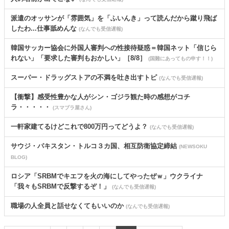
派遣のオッサンが「雰囲気」を「ふいんき」って読んだから蹴り飛ば
したわ...仕事舐めんな
(なんでも受信遅報)
韓国サッカー協会に外国人審判への性接待疑惑＝韓国ネット「信じら
れない」「要求した審判もおかしい」［8/8］
(国難にあってもの申す！！)
スーパー・ドラッグストアの不満を吐き出すトピ
(なんでも受信遅報)
【衝撃】感受性豊かな人がシン・ゴジラ観た時の感想がコチ
ラ・・・・・
(スマブラ屋さん)
一軒家建てるけどこれで800万円ってどうよ？
(なんでも受信遅報)
サウジ・パキスタン・トルコ３カ国、相互防衛協定締結
(NEWSOKU
BLOG)
ロシア「SRBMでキエフを火の海にしてやったぜｗ」ウクライナ
「我々もSRBMで反撃するぞ！」
(なんでも受信遅報)
職場の人全員と話せなくてもいいのか
(なんでも受信遅報)