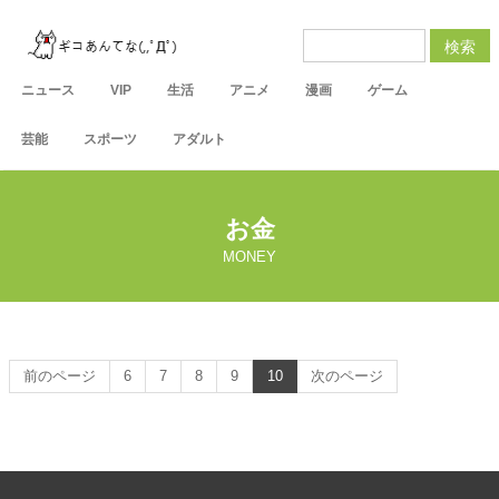
検索
ニュース
VIP
生活
アニメ
漫画
ゲーム
芸能
スポーツ
アダルト
お金
MONEY
前のページ
6
7
8
9
10
次のページ