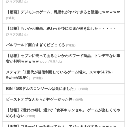
(スマブラ屋さん)
【動画】デジモンのゲーム、乳揺れがヤバすぎると話題にｗｗｗｗｗ
(Y速報)
【悲報】ちいかわ映画、終わった後に女児が泣き出した・・・・・
(スマブラ屋さん)
パルワールド面白すぎてビビってる
(Y速報)
【悲報】セブンに売ってあるちいかわのフード商品、トンデモない事
実が判明ｗｗｗｗｗ
(スマブラ屋さん)
メディア「Z世代が普段利用しているゲーム端末、スマホ94.7%・
Switch38.5%」
(Y速報)
IGN「500ドルのコンソールは死にました」
(Y速報)
ビーストオブなんたらが神ゲーだった件
(Y速報)
【朗報】Z世代の4割、週1で「食事キャンセル」 ゲームが楽しくてや
められない
(Y速報)
【衝撃】ブルーベリーを食べてた人、アバッキオ化するｗｗｗｗｗ