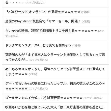
る・・・・・
(スマブラ屋さん)
『パルワールド オンライン』が発表ｗｗｗｗｗｗｗ
(Y速報)
全国のPlayStation取扱店で「サマーセール」開催！
(Y速報)
ちいかわの映画、3時間で劇場版トリコを超えるｗｗｗｗｗｗｗ
(スマ
ブラ屋さん)
ドラクエモンスターズ4、どう見ても面白そう
(Y速報)
英語圏の人が「まず日本人はクラーケンを海産物として見る」って言
ってたんやが…
(スマブラ屋さん)
めっちゃカメレオンさん、早速パクリゲーが任天堂ストアに登場して
しまうｗｗｗｗ
(Y速報)
デートでちいかわの映画に行ったカップル、初見の彼氏がこの反応ｗ
ｗｗｗｗｗｗｗ
(スマブラ屋さん)
ゴールデンカムイ公式、もう滅茶苦茶ｗｗｗｗｗｗｗ
(スマブラ屋さん)
映画ちいかわを娘と観にいった大人「故・東野圭吾の原作を感じた」