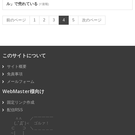
ル」で売れている
(Y速報)
前のページ
1
2
3
4
5
次のページ
このサイトについて
サイト概要
免責事項
メールフォーム
WebMaster様向け
固定リンク作成
配信RSS
∧∧ ／￣￣￣￣￣
(,,ﾟДﾟ)＜ ゴルァ！
⊂ ⊃ ＼＿＿＿＿＿
～| |