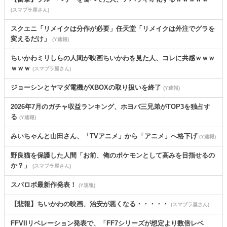
(スマブラ屋さん)
スクエニ「リメイクは分作が必要」任天堂「リメイクは外注でグラを
変えるだけ」
(Y速報)
ちいかわミリしらの人間が映画ちいかわを見た人、コレに共感ｗｗｗ
ｗｗｗ
(スマブラ屋さん)
ジョーシンとヤマダ電機がXBOXの取り扱いを終了
(Y速報)
2026年7月のガチャ収益ランキング、ホヨバ三兄弟がTOP3を独占す
る
(Y速報)
みいちゃんと山田さん、「TVアニメ」から「アニメ」へ格下げ
(Y速報)
野良猫を保護した人間「お前、俺のポケモンとして高みを目指せるの
か？」
(スマブラ屋さん)
スパロボ最新作発表！
(Y速報)
【悲報】ちいかわの映画、治安が悪くなる・・・・・
(スマブラ屋さん)
FFVIIリベレーション発表で、「FF7シリーズが想定より数倍レベ