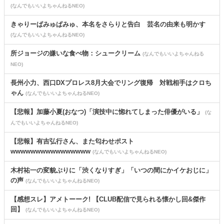
(なんでもいいよちゃんねるNEO)
きゃりーぱみゅぱみゅ、本名をさらりと告白 芸名の由来も明かす
(なんでもいいよちゃんねるNEO)
所ジョージの嫌いな食べ物：シュークリーム
(なんでもいいよちゃんねる
NEO)
長州小力、西口DXプロレス8月大会でリング復帰 対戦相手はクロち
ゃん
(なんでもいいよちゃんねるNEO)
【悲報】加藤小夏(おなつ)「演技中に惚れてしまった俳優がいる」
(な
んでもいいよちゃんねるNEO)
【悲報】有吉弘行さん、また匂わせポスト
wwwwwwwwwwwwwwww
(なんでもいいよちゃんねるNEO)
木村祐一の変貌ぶりに「渋くなりすぎ」「いつの間にかイケおじに」
の声
(なんでもいいよちゃんねるNEO)
【感想スレ】アメトーーク! 【CLUB配信で見られる懐かし回&傑作
回】
(なんでもいいよちゃんねるNEO)