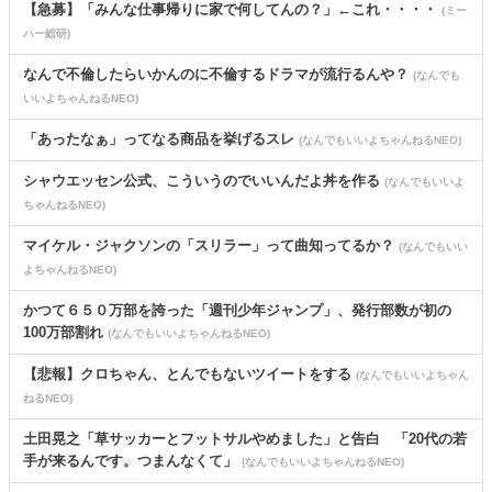
【急募】「みんな仕事帰りに家で何してんの？」←これ・・・・
(ミー
ハー総研)
なんで不倫したらいかんのに不倫するドラマが流行るんや？
(なんでも
いいよちゃんねるNEO)
「あったなぁ」ってなる商品を挙げるスレ
(なんでもいいよちゃんねるNEO)
シャウエッセン公式、こういうのでいいんだよ丼を作る
(なんでもいいよ
ちゃんねるNEO)
マイケル・ジャクソンの「スリラー」って曲知ってるか？
(なんでもいい
よちゃんねるNEO)
かつて６５０万部を誇った「週刊少年ジャンプ」、発行部数が初の
100万部割れ
(なんでもいいよちゃんねるNEO)
【悲報】クロちゃん、とんでもないツイートをする
(なんでもいいよちゃん
ねるNEO)
土田晃之「草サッカーとフットサルやめました」と告白 「20代の若
手が来るんです。つまんなくて」
(なんでもいいよちゃんねるNEO)