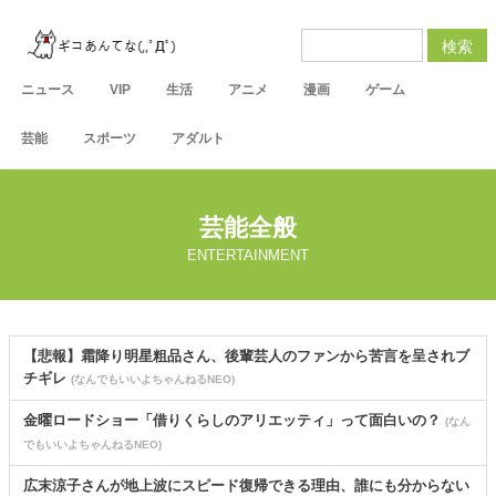
検索
ニュース
VIP
生活
アニメ
漫画
ゲーム
芸能
スポーツ
アダルト
芸能全般
ENTERTAINMENT
【悲報】霜降り明星粗品さん、後輩芸人のファンから苦言を呈されブ
チギレ
(なんでもいいよちゃんねるNEO)
金曜ロードショー「借りくらしのアリエッティ」って面白いの？
(なん
でもいいよちゃんねるNEO)
広末涼子さんが地上波にスピード復帰できる理由、誰にも分からない