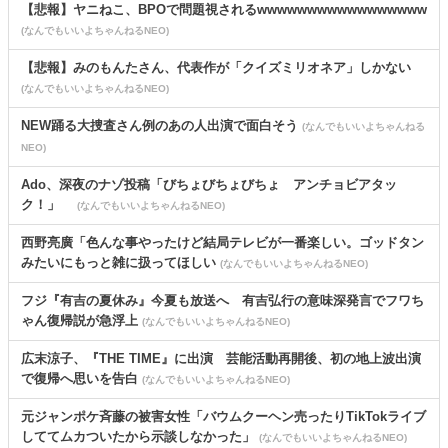
【悲報】ヤニねこ、BPOで問題視されるwwwwwwwwwwwwwwwww
(なんでもいいよちゃんねるNEO)
【悲報】みのもんたさん、代表作が「クイズミリオネア」しかない
(なんでもいいよちゃんねるNEO)
NEW踊る大捜査さん例のあの人出演で面白そう
(なんでもいいよちゃんねる
NEO)
Ado、深夜のナゾ投稿「びちょびちょびちょ アンチョビアタッ
ク！」
(なんでもいいよちゃんねるNEO)
西野亮廣「色んな事やったけど結局テレビが一番楽しい。ゴッドタン
みたいにもっと雑に扱ってほしい
(なんでもいいよちゃんねるNEO)
フジ『有吉の夏休み』今夏も放送へ 有吉弘行の意味深発言でフワち
ゃん復帰説が急浮上
(なんでもいいよちゃんねるNEO)
広末涼子、『THE TIME』に出演 芸能活動再開後、初の地上波出演
で復帰へ思いを告白
(なんでもいいよちゃんねるNEO)
元ジャンポケ斉藤の被害女性「バウムクーヘン売ったりTikTokライブ
しててムカついたから示談しなかった」
(なんでもいいよちゃんねるNEO)