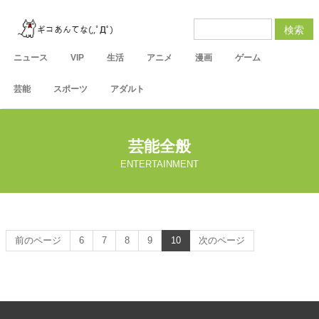
検索
ニュース
VIP
生活
アニメ
漫画
ゲーム
芸能
スポーツ
アダルト
芸能全般
ENTERTAINMENT
前のページ
6
7
8
9
10
次のページ