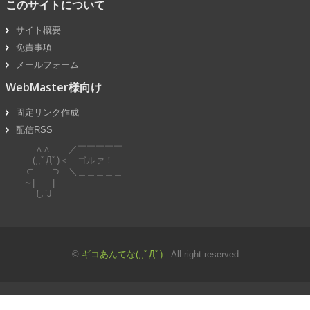
このサイトについて
サイト概要
免責事項
メールフォーム
WebMaster様向け
固定リンク作成
配信RSS
∧∧ ／￣￣￣￣￣
(,,ﾟДﾟ)＜ ゴルァ！
⊂ ⊃ ＼＿＿＿＿＿
～| |
し`J
©
ギコあんてな(,,ﾟДﾟ)
- All right reserved