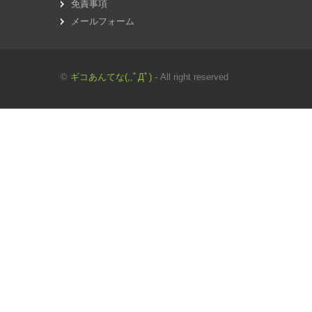
免責事項
メールフォーム
©
ギコあんてな(,,ﾟДﾟ)
- All right reserved