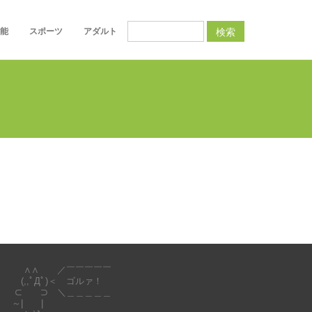
検索
能
スポーツ
アダルト
∧∧ ／￣￣￣￣￣
(,,ﾟДﾟ)＜ ゴルァ！
⊂ ⊃ ＼＿＿＿＿＿
～| |