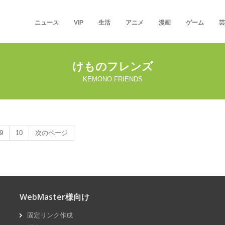
ニュース
VIP
生活
アニメ
漫画
ゲーム
芸
けものフレンズ
KEMONO FRIENDS
9
10
次のページ
WebMaster様向け
固定リンク作成