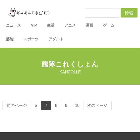
検索
ニュース
VIP
生活
アニメ
漫画
ゲーム
芸能
スポーツ
アダルト
艦隊これくしょん
KANCOLLE
前のページ
6
7
8
9
10
次のページ