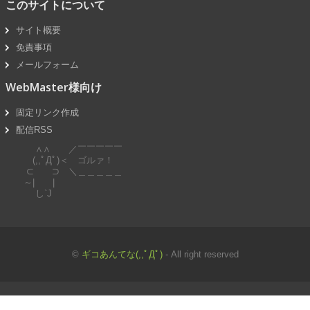
このサイトについて
サイト概要
免責事項
メールフォーム
WebMaster様向け
固定リンク作成
配信RSS
∧∧ ／￣￣￣￣￣
(,,ﾟДﾟ)＜ ゴルァ！
⊂ ⊃ ＼＿＿＿＿＿
～| |
し`J
©
ギコあんてな(,,ﾟДﾟ)
- All right reserved