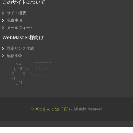
このサイトについて
サイト概要
免責事項
メールフォーム
WebMaster様向け
固定リンク作成
配信RSS
∧∧ ／￣￣￣￣￣
(,,ﾟДﾟ)＜ ゴルァ！
⊂ ⊃ ＼＿＿＿＿＿
～| |
し`J
©
ギコあんてな(,,ﾟДﾟ)
- All right reserved