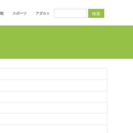
検索
能
スポーツ
アダルト