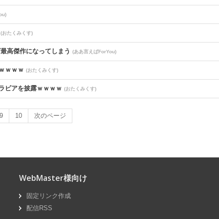
u)
？
(おたくみくす)
ズ最高傑作になってしまう
(ああ言えばForYou)
るｗｗｗｗ
(おたくみくす)
ラビアを披露ｗｗｗｗ
(おたくみくす)
と思われるのなんで
(ああ言えばForYou)
9
10
次のページ
活きてないよな
(ああ言えばForYou)
感）」←これ
(ああ言えばForYou)
てのコミティアへ！
(ああ言えばForYou)
WebMaster様向け
って思う声優
(おたくみくす)
固定リンク作成
u)
配信RSS
くなってしまうｗｗｗｗ
(おたくみくす)