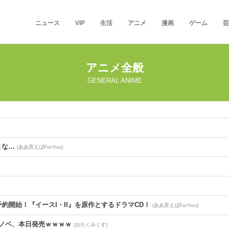
ニュース
VIP
生活
アニメ
漫画
ゲーム
芸
アニメ全般
GENERAL ANIME
よな…
(ああ言えばForYou)
』上巻が予約開始！『イースI・II』を原作とするドラマCD！
(ああ言えばForYou)
ノベ、本日発売ｗｗｗｗ
(おたくみくす)