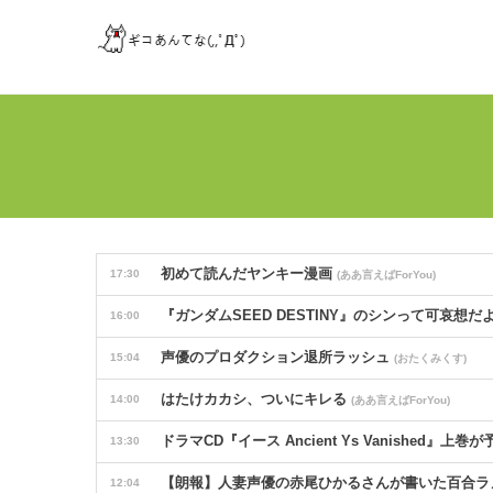
初めて読んだヤンキー漫画
17:30
(ああ言えばForYou)
『ガンダムSEED DESTINY』のシンって可哀想だ
16:00
声優のプロダクション退所ラッシュ
15:04
(おたくみくす)
はたけカカシ、ついにキレる
14:00
(ああ言えばForYou)
ドラマCD『イース Ancient Ys Vanished
13:30
【朗報】人妻声優の赤尾ひかるさんが書いた百合ラ
12:04