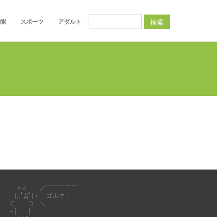
検索
能
スポーツ
アダルト
∧∧ ／￣￣￣￣￣
(,,ﾟДﾟ)＜ ゴルァ！
⊂ ⊃ ＼＿＿＿＿＿
～| |