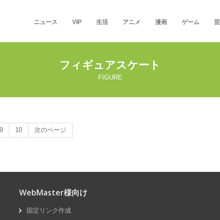
ニュース
VIP
生活
アニメ
漫画
ゲーム
芸
フィギュアスケート
FIGURE
9
10
次のページ
WebMaster様向け
固定リンク作成