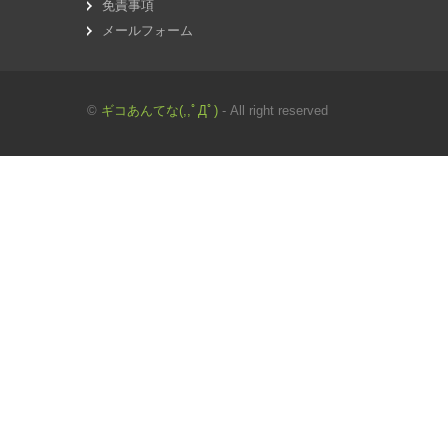
免責事項
メールフォーム
©
ギコあんてな(,,ﾟДﾟ)
- All right reserved