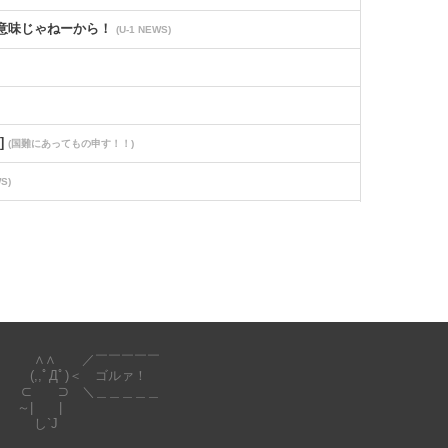
意味じゃねーから！
(U-1 NEWS)
]
(国難にあってもの申す！！)
S)
1 NEWS)
∧∧ ／￣￣￣￣￣
(,,ﾟДﾟ)＜ ゴルァ！
⊂ ⊃ ＼＿＿＿＿＿
～| |
し`J