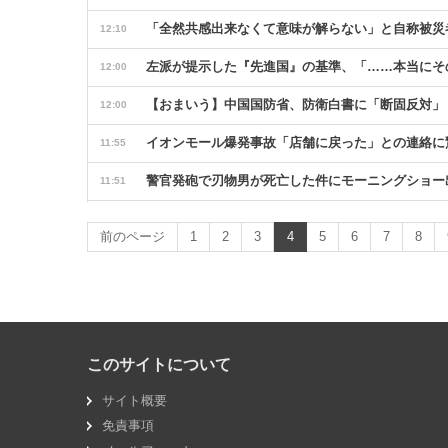
「全然共感出来なくて意味が解らない」と自称被災
12:10
左派が提示した『先進国』の基準、「……本当にそ
12:00
【おまいう】中国国防省、防衛白書に「断固反対」
12:00
イオンモール爆発事故「店舗に戻った」との連絡に驚
11:55
警官発砲で刃物男が死亡した件にモーニングショー
11:51
【朝鮮日報】 円安に物価上昇が重なり二重苦の日本
11:30
前のページ
1
2
3
4
5
6
7
8
水を飲むハゲワシの尻をカラスがこっそり一突き→
11:15
独身偽装の裁判 「賠償額高すぎ」 控訴男性に2審も4
10:55
ゲーム音楽界隈にクラシックファンが滅茶苦茶苛つ
10:05
このサイトについて
永住外国人の生活保護受給率、日本全体と同水準 入
09:55
サイト概要
【アホパヨク】玉川徹氏「あなた2年後に総理大臣
09:33
免責事項
韓国株にハイレバ投資して借金を抱え込んだ40代
09:20