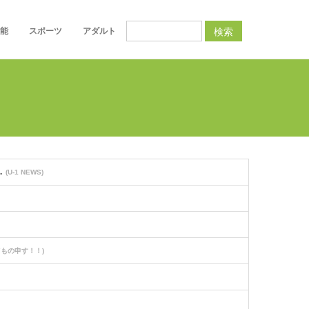
検索
能
スポーツ
アダルト
…
(U-1 NEWS)
てもの申す！！)