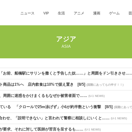
ニュース
VIP
生活
アニメ
漫画
ゲーム
芸
アジア
ASIA
「お前、船橋駅にサリンを撒くと予告した奴……」と周囲をドン引きさせ…
品は1%へ 店内飲食は10%で据え置き [8/5]
(国難にあってもの申す！！)
、周囲に迷惑をかけまくるもなぜか被害者面で……
(U-1 NEWS)
いる 「クロールで25m泳げず」小6が約半数という衝撃 [8/5]
(国難にあっ
い合わせ、「説明できない」と言われて警察に相談しにいくと……
(U-1 NEWS)
が要求、それに対して医師が苦言を呈するも……
(U-1 NEWS)