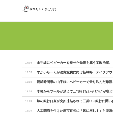
山手線にベビーカーを乗せた母親を庇う某政治家、
14:09
すかいらーくが消費減税に向け新戦略 テイクアウト商
13:55
混雑時間帯の山手線にベビーカーで乗り込んだ母親
13:10
学校からプールが消えて…“泳げない子ども”が増えて
12:55
嫁の銀行口座が突如凍結されて三菱UFJ銀行に問
12:39
人工関節を付けた高市首相に「床に座れ！」と左派
12:20