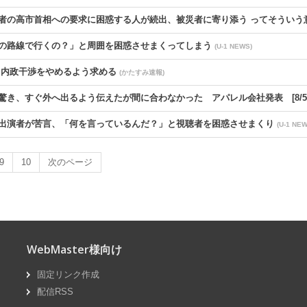
者の高市首相への要求に困惑する人が続出、被災者に寄り添う ってそういう
の路線で行くの？」と周囲を困惑させまくってしまう
(U-1 NEWS)
 内政干渉をやめるよう求める
(かたすみ速報)
き、すぐ外へ出るよう伝えたが間に合わなかった アパレル会社発表 [8/5
出演者が苦言、「何を言っているんだ？」と視聴者を困惑させまくり
(U-1 NEW
人…昼食は800円の弁当、花火大会も相次ぎ中止
(脱亜論)
9
10
次のページ
まんまと追い払って水皿ひとり占め【海外の反応】
(QQQ)
40万円賠償命令 [8/5]
(国難にあってもの申す！！)
いている模様、クラシックのビジネスモデルはずっと補助金だったが……
(U-
WebMaster様向け
管庁調査 ガイドライン改定へ ［8/5］
(国難にあってもの申す！！)
固定リンク作成
やってるんですかって話」 高市首相の消費減税方針を痛烈批判
(かたすみ速報)
配信RSS
父親、心が折れて株式から撤退した僅か2日後……
(U-1 NEWS)