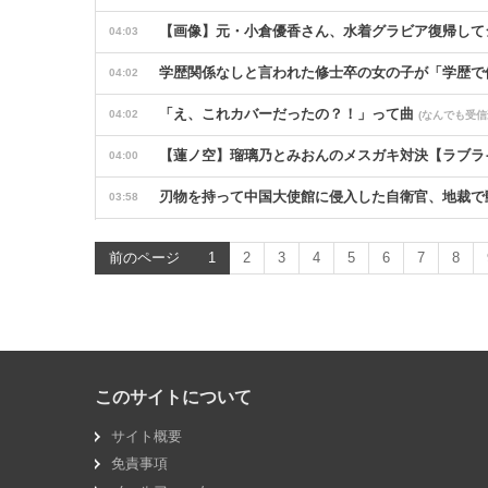
【画像】元・小倉優香さん、水着グラビア復帰して
04:03
学歴関係なしと言われた修士卒の女の子が「学歴で
04:02
「え、これカバーだったの？！」って曲
04:02
(なんでも受信
【蓮ノ空】瑠璃乃とみおんのメスガキ対決【ラブ
04:00
刃物を持って中国大使館に侵入した自衛官、地裁で
03:58
ペットが決めた掟(オキテ)はありますか？
03:57
(なんでも受
前のページ
1
2
3
4
5
6
7
8
三重県警察 鈴鹿サーキットでパレード走行訓練中だ
03:55
●●●●●●●●●●●●●●●広島 ●●●●●●●●●●●●●●●中日
03:53
【語ろう】好きなイギリスのミュージシャン
03:51
(なんで
このサイトについて
短期間でもガチガチに節約してた方に聞きたい
03:47
(な
サイト概要
子どものゲームを禁止して育ててメリットある？
03:47
(
免責事項
消費税減税をなんとしても阻止したい石破前首相、
03:41