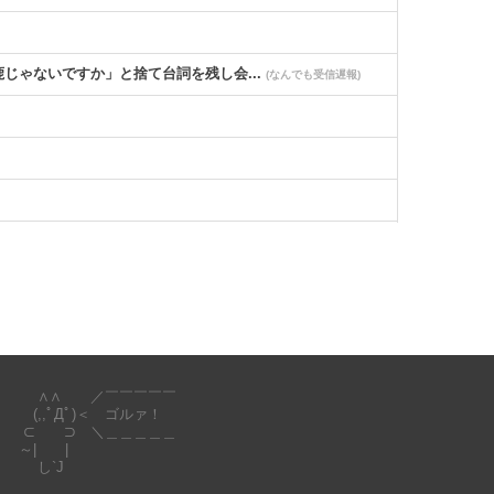
ゃないですか」と捨て台詞を残し会...
(なんでも受信遅報)
]
(国難にあってもの申す！！)
∧∧ ／￣￣￣￣￣
(,,ﾟДﾟ)＜ ゴルァ！
⊂ ⊃ ＼＿＿＿＿＿
～| |
し`J
S)