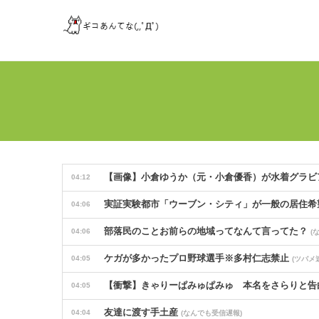
【画像】小倉ゆうか（元・小倉優香）が水着グラビ
04:12
実証実験都市「ウーブン・シティ」が一般の居住希
04:06
部落民のことお前らの地域ってなんて言ってた？
04:06
(
ケガが多かったプロ野球選手※多村仁志禁止
04:05
(ツバメ
【衝撃】きゃりーぱみゅぱみゅ 本名をさらりと
04:05
友達に渡す手土産
04:04
(なんでも受信遅報)