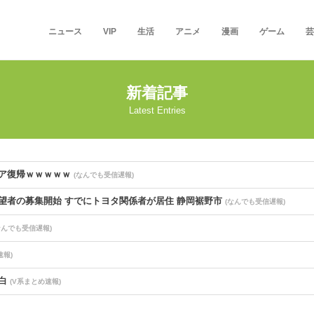
ニュース
VIP
生活
アニメ
漫画
ゲーム
芸
新着記事
Latest Entries
ア復帰ｗｗｗｗｗ
(なんでも受信遅報)
望者の募集開始 すでにトヨタ関係者が居住 静岡裾野市
(なんでも受信遅報)
なんでも受信遅報)
速報)
告白
(V系まとめ速報)