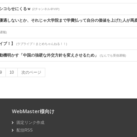
シコらせにくるｗ
(Zチャンネル＠VIP)
優遇しないとか、それじゃ大学院まで学費払って自分の価値を上げた人が馬鹿じ
遅報)
ライブ！】
(ラブライブ！まとめちゃんねる！！)
動機明かす「中国の強硬な外交方針を変えさせるため」
(なんでも受信遅報)
信遅報)
9
10
次のページ
った白バイが転倒事故 20代の女性隊員が重傷 白バイ乗車歴4カ月 [8/6
(なんでも受信遅報)
も受信遅報)
WebMaster様向け
んでも受信遅報)
固定リンク作成
なんでも受信遅報)
配信RSS
「何いってんのこいつ」と有権者をドン引きさせるよな屁理屈を……
(U-1 NEW