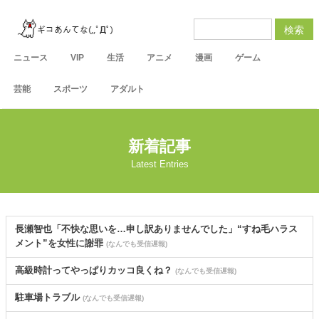
検索
ニュース
VIP
生活
アニメ
漫画
ゲーム
芸能
スポーツ
アダルト
新着記事
Latest Entries
長瀬智也「不快な思いを…申し訳ありませんでした」“すね毛ハラス
メント”を女性に謝罪
(なんでも受信遅報)
高級時計ってやっぱりカッコ良くね？
(なんでも受信遅報)
駐車場トラブル
(なんでも受信遅報)