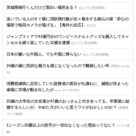
茨城県南行くんだけど面白い場所ある？
(なんでも受信遅報)
泳いでいる人のすぐ横に消防飛行艇が次々着水する南仏の湖「肝心の
場面で毎回カメラが逃げる」【海外の反応】
(QQQ)
ジャンプストアで43億円分のワンピースナルトグッズを購入してキャ
ンセルを繰り返していた32歳女逮捕
(なんでも受信遅報)
日本が嫌いな中国人。でも中国に帰らない
(なんでも受信遅報)
24歳の嫁に性的な魅力を感じなくなったので離婚したい件
(浮気ちゃんね
る)
消費税減税に反対していた財務省の面目が丸潰れに、減税が決まった
途端に市場が動き出したが……
(U-1 NEWS)
20歳の大学生の女友達が47歳のおっさんと付き合ってる。卒業後に結
婚するらしいが、やめた方がいいと思うワイがおかしいのか？
(修羅場
ライフ速報)
1シーズン20勝以上の投手が一切出なくなった理由ってなに？
(ツバメ速
報)