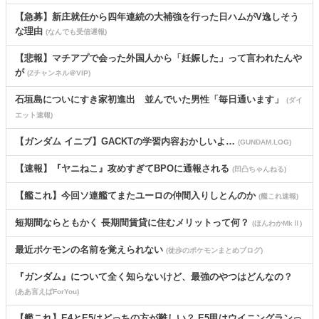
【急募】新庄就任から四年連続の大補強を行った日ハムがV逸しそう
な理由
(なんでも受信遅報)
【悲報】マチアプで会った外国人から「妊娠した」って言われたんや
が
(Zチャンネル＠VIP)
石垣島についにすき家初進出 並んでいた男性「毎日通います」
(ダイ
エット速報)
【ガンダム イニブ】GACKTの学習内容おかしいよ…
(GUNDAM.LOG)
【速報】『ヤニねこ』攻めすぎてBPOに通報される
(凹凸ちゃんねる)
【艦これ】今回ソ連艦てまたユーロの仲間入りしとんのか
(艦これ速報)
短期間ならともかく 長期間賃貸に住むメリットって何？
(ほんわかMkⅡ)
最近ポケモンの名前を覚えられない
(徒歩のポケモンまとめブログ)
『ガンダム』について全く知らないけど、最強のやつはどんなの？
(ああ言えばForYou)
【艦これ】E4とE5はどっちの方が難しい？ E5甲はウイニングランっ