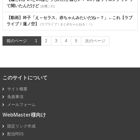
て聞いたんだけど
(あ艦これ)
【動画】吟子「え～セラス、赤ちゃんみたいだね～？」←これ【ラブ
ライブ！蓮ノ空】
(ラブライブ！まとめちゃんねる！！)
前のページ
1
2
3
4
5
次のページ
このサイトについて
サイト概要
免責事項
メールフォーム
WebMaster様向け
固定リンク作成
配信RSS