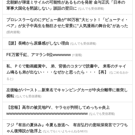
北朝鮮が弾道ミサイルの可能性があるものを発射 金与正氏「日本の
軍事大国化を黙認しない」談話の翌日に
(なんでも受信遅報)
プロレスラーなのにデビュー曲が“80万枚”大ヒット！「ビューティ・
ペア」が女子中高生を熱狂させた背景に“人気漫画の舞台化”があった
(筋肉速報)
【謎】長崎から原爆感がしない理由
(なんでも受信遅報)
FE万紫千紅、アマラン8位wwwwww
(Y速報)
私、ＰＣで動画鑑賞中。 弟、背後のコタツで読書中。 来客のチャイ
ム鳴るも弟が出ない・・・なぜかと思ったら・・・【再】
(なごめるおか
ると)
左後輪がバースト…新東名でキャンピングカーが中央分離帯に衝突し
横転
(なんでも受信遅報)
【悲報】高市の被災地PV、ヤラセが判明してめっちゃ炎上
wwwwwwwwwwwwwwwwwwwwwwwwwww
(なんでも受信遅報)
フジ『有吉の夏休み』今夏も放送へ 有吉弘行の意味深発言でフワち
ゃん復帰説が急浮上
(なんでもいいよちゃんねるNEO)