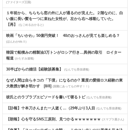
(ファイターズ王国)
１年前から、ちらちら窓の外に人が通るのが見えた。２階なのに、白
い服に長い髪を一つに束ねた女性が、左から右へ移動していた。
【再】
(なごめるおかると)
映画「ちいかわ」50億円突破！ 40のおっさんが見ても楽しめる？
(ほんわかMkⅡ)
韓国で船積みの精製油3万トンがロシア行き…異例の取引 ロイター
報道
(かたすみ速報)
30半ばからの婚活【経験談募集】
(なんでも受信遅報)
なぜ人間は自らネコの「下僕」になるのか? 重度の愛猫ロス経験の東
大教授が解き明かす [8/8]
(国難にあってもの申す！！)
彼氏とのラブラブエピソードを書いて寝るトピ
(なんでも受信遅報)
【訃報】十本刀さんまた一人逝く…（29年ぶり3人目
(なんでも受信遅報)
【朗報】心を守るSNS三原則、見つかるｗｗｗｗｗｗｗ
(スマブラ屋さん)