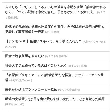
吉木りさ「ぶりっこしてる」いじめ被害を今明かす訳「誰か救われる
なら」「つらい記憶は浄化できた。子どもが知っても大丈夫」
(なんで
も受信遅報)
SNSで前代未聞の規模の詐欺案件が発生、自治体3市が異例の声明を
発表して事実関係を全否定
(U-1 NEWS)
【ポケモンGO】色違いユキハミ、もう手に入れた？
(徒歩のポケモンまと
めブログ)
田舎で焼き鳥屋をやりたい
(なんでも受信遅報)
社会人でジム通っているのはすごいと思う
(ダイエット速報)
『名探偵プリキュア！』28話感想 新たな怪盗、デッチ・アゲイン登
場
(ああ言えばForYou)
痩せたい奴はブラックコーヒー飲め
(なんでも受信遅報)
職場の女後輩(22)が男を食い荒らす軽い女だったことが発覚した結果
(浮気ちゃんねる)