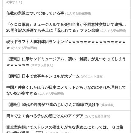
の申す！！)
仏教の宗派について知っている事
(なんでも受信遅報)
『ケロロ軍曹』ミュージカルで音楽担当者が不同意性交疑いで逮捕…
20周年記念映画でも炎上に「呪われてる」ファン悲鳴
(なんでも受信遅報)
現役ドラフト大勝利球団ランキングｗｗｗｗｗｗｗｗｗｗｗｗｗｗｗ
ｗ
(なんでも受信遅報)
【悲報】仁摩サンドミュージアム、凄い「解説」が見つかってしまう
ｗｗｗｗｗｗ
(スマブラ屋さん)
【朗報】日本で食事キャンセルが大ブーム
(ダイエット速報)
中国と仲良くしたほうが日本にメリットだらけなのにそれを理解して
ない奴が多すぎる
(なんでも受信遅報)
【悲報】50代の若者が77歳のじいさんに喧嘩で負ける
(筋肉速報)
簡単でよく食べる子供の朝ごはんのアイデア
(なんでも受信遅報)
完全室内飼いでストレスの溜まりがちな家ぬこにとっては、 Ｇは格