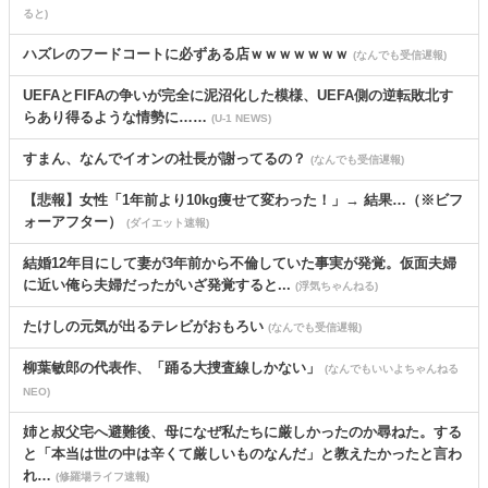
ると)
ハズレのフードコートに必ずある店ｗｗｗｗｗｗｗ
(なんでも受信遅報)
UEFAとFIFAの争いが完全に泥沼化した模様、UEFA側の逆転敗北す
らあり得るような情勢に……
(U-1 NEWS)
すまん、なんでイオンの社長が謝ってるの？
(なんでも受信遅報)
【悲報】女性「1年前より10kg痩せて変わった！」→ 結果…（※ビフ
ォーアフター）
(ダイエット速報)
結婚12年目にして妻が3年前から不倫していた事実が発覚。仮面夫婦
に近い俺ら夫婦だったがいざ発覚すると...
(浮気ちゃんねる)
たけしの元気が出るテレビがおもろい
(なんでも受信遅報)
柳葉敏郎の代表作、「踊る大捜査線しかない」
(なんでもいいよちゃんねる
NEO)
姉と叔父宅へ避難後、母になぜ私たちに厳しかったのか尋ねた。する
と「本当は世の中は辛くて厳しいものなんだ」と教えたかったと言わ
れ…
(修羅場ライフ速報)