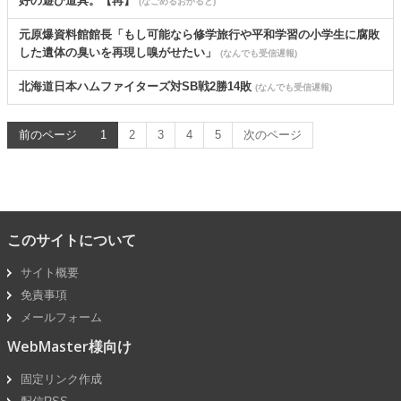
好の遊び道具。【再】
(なごめるおかると)
元原爆資料館館長「もし可能なら修学旅行や平和学習の小学生に腐敗
した遺体の臭いを再現し嗅がせたい」
(なんでも受信遅報)
北海道日本ハムファイターズ対SB戦2勝14敗
(なんでも受信遅報)
前のページ
1
2
3
4
5
次のページ
このサイトについて
サイト概要
免責事項
メールフォーム
WebMaster様向け
固定リンク作成