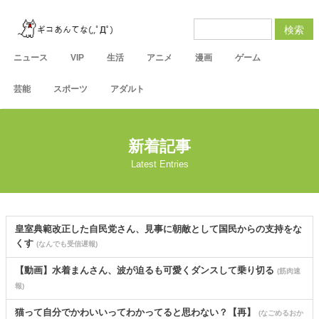
検索
ニュース
VIP
生活
アニメ
漫画
ゲーム
芸能
スポーツ
アダルト
新着記事
Latest Entries
皇室典範改正した自民党さん、見事に朝敵として国民からの支持をな
くす
(なんでも受信遅報)
【動画】水着まんさん、波が迫るも可愛くダンスして乗り切る
(筋肉速
報)
猫って自分でかわいいってわかってると思わない？【再】
(なごめるおか