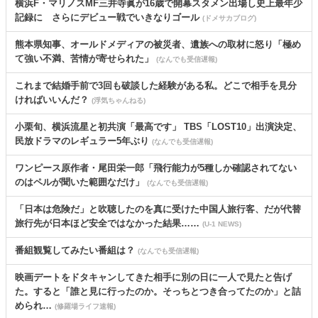
横浜F・マリノスMF三井寺眞が16歳で開幕スタメン出場し史上最年少
記録に さらにデビュー戦でいきなりゴール
(ドメサカブログ)
熊本県知事、オールドメディアの被災者、遺族への取材に怒り「極め
て強い不満、苦情が寄せられた」
(なんでも受信遅報)
これまで結婚手前で3回も破談した経験がある私。どこで相手を見分
ければいいんだ？
(浮気ちゃんねる)
小栗旬、横浜流星と初共演「最高です」 TBS「LOST10」出演決定、
民放ドラマのレギュラー5年ぶり
(なんでも受信遅報)
ワンピース原作者・尾田栄一郎「飛行能力が5種しか確認されてない
のはペルが聞いた範囲なだけ」
(なんでも受信遅報)
「日本は危険だ」と吹聴したのを真に受けた中国人旅行客、だが代替
旅行先が日本ほど安全ではなかった結果……
(U-1 NEWS)
番組観覧してみたい番組は？
(なんでも受信遅報)
映画デートをドタキャンしてきた相手に別の日に一人で見たと告げ
た。すると「誰と見に行ったのか。そっちとつき合ってたのか」と詰
められ…
(修羅場ライフ速報)