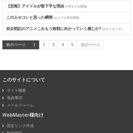
【悲報】アイドルが歌下手な理由
(V系まとめ速報)
この人セコいと思った瞬間
(なんでも受信遅報)
幼女戦記のアニメこれもう敗戦に向かっていく感じか?
(おたくみくす)
前のページ
1
2
3
4
5
次のページ
このサイトについて
サイト概要
免責事項
メールフォーム
WebMaster様向け
固定リンク作成