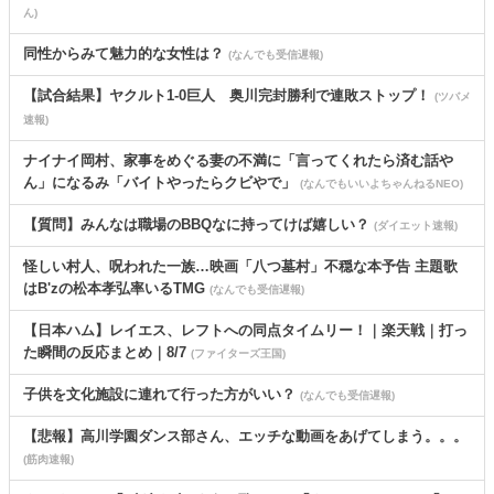
ん)
同性からみて魅力的な女性は？
(なんでも受信遅報)
【試合結果】ヤクルト1-0巨人 奥川完封勝利で連敗ストップ！
(ツバメ
速報)
ナイナイ岡村、家事をめぐる妻の不満に「言ってくれたら済む話や
ん」になるみ「バイトやったらクビやで」
(なんでもいいよちゃんねるNEO)
【質問】みんなは職場のBBQなに持ってけば嬉しい？
(ダイエット速報)
怪しい村人、呪われた一族…映画「八つ墓村」不穏な本予告 主題歌
はB'zの松本孝弘率いるTMG
(なんでも受信遅報)
【日本ハム】レイエス、レフトへの同点タイムリー！｜楽天戦｜打っ
た瞬間の反応まとめ｜8/7
(ファイターズ王国)
子供を文化施設に連れて行った方がいい？
(なんでも受信遅報)
【悲報】高川学園ダンス部さん、エッチな動画をあげてしまう。。。
(筋肉速報)