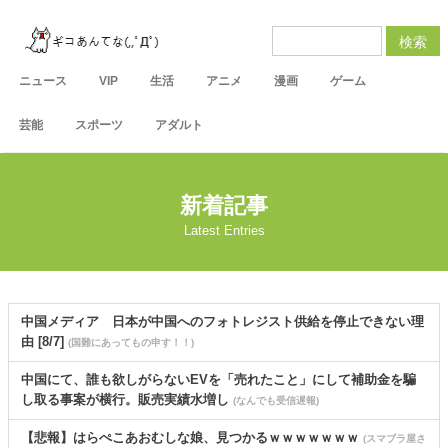
検索
ニュース
VIP
生活
アニメ
漫画
ゲーム
芸能
スポーツ
アダルト
新着記事
Latest Entries
中国メディア 日本が中国へのフォトレジスト供給を停止できない理
由 [8/7]
(国難にあってもの申す！！)
中国にて、誰も欲しがらないEVを「売れたこと」にして補助金を騙
し取る事案が横行。販売実績水増し
(なんでも受信遅報)
【悲報】はらぺこあおむしな娘、見つかるｗｗｗｗｗｗｗ
(スマブラ屋さ