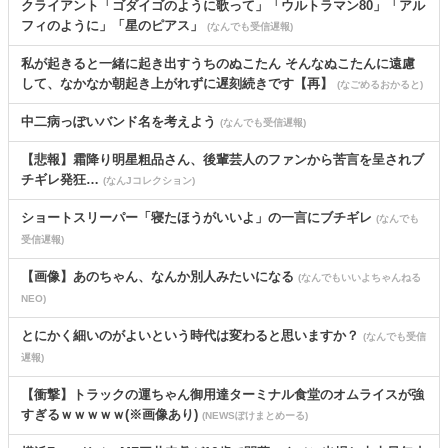
クライアント「ゴダイゴのように歌って」「ウルトラマン80」「アル
フィのように」「星のピアス」
(なんでも受信遅報)
私が起きると一緒に起き出すうちのぬこたん そんなぬこたんに遠慮
して、なかなか朝起き上がれずに遅刻続きです【再】
(なごめるおかると)
中二病っぽいバンド名を考えよう
(なんでも受信遅報)
【悲報】霜降り明星粗品さん、後輩芸人のファンから苦言を呈されブ
チギレ発狂…
(なんJコレクション)
ショートスリーパー「寝たほうがいいよ」の一言にブチギレ
(なんでも
受信遅報)
【画像】あのちゃん、なんか別人みたいになる
(なんでもいいよちゃんねる
NEO)
とにかく細いのがよいという時代は変わると思いますか？
(なんでも受信
遅報)
【衝撃】トラックの運ちゃん御用達ターミナル食堂のオムライスが強
すぎるｗｗｗｗｗ(※画像あり)
(NEWSぽけまとめーる)