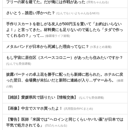
フリーの家を建てた。だが俺には作戦があった
(浮気ちゃんねる)
さいとう←誰思い浮かべた？
(なんでもいいよちゃんねるNEO)
手作りスカートを欲しがる友人が500円玉を置いて「お釣はいらない
よ！」と言ってきた。材料費にも足りないので返したら「タダで作っ
てくれるの？」って…
(修羅場ライフ速報)
メタルバンドが日本から死滅した理由ってなに？
(V系まとめ速報)
もし宇宙に居住区（スペースコロニー）があったら住みたいですか？
(なんでも受信遅報)
披露パーティの卓上花を勝手に配ったら新婦に怒られた。ホテルに戻
った翌日、会場費が未払いだと新郎に連絡が入り…ザマーみろ。
(修羅
の華)
【雑談】愛媛県民で語りたい【情報交換】
(なんでも受信遅報)
【画像】中古でスマホ買ったよ！
(汎用型自作PCまとめ)
【警告】医師「米国では”ヘロインと同じくらいヤバい薬”が日本では
平気で処方されてる」
(凹凸ちゃんねる)