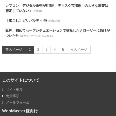
カプコン「デジタル販売が約9割、ディスク市場縮小の大きな影響は
想定していない」
(Y速報)
【艦これ】ガリバルディ 他
(あ艦これ)
阪神、初めてセーブシチュエーションで登板したクローザーに負けが
ついた件
(阪神タイガースちゃんねる)
前のページ
1
2
3
4
5
次のページ
このサイトについて
サイト概要
免責事項
メールフォーム
WebMaster様向け