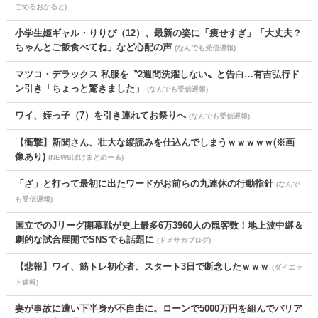
ごめるおかると)
小学生姫ギャル・りりぴ（12）、最新の姿に「痩せすぎ」「大丈夫？
ちゃんとご飯食べてね」など心配の声
(なんでも受信遅報)
マツコ・デラックス 私服を〝2週間洗濯しない〟と告白…有吉弘行ド
ン引き「ちょっと驚きました」
(なんでも受信遅報)
ワイ、姪っ子（7）を引き連れてお祭りへ
(なんでも受信遅報)
【衝撃】新聞さん、壮大な縦読みを仕込んでしまうｗｗｗｗｗ(※画
像あり)
(NEWSぽけまとめーる)
「ざ」と打って最初に出たワードがお前らの九連休の行動指針
(なんで
も受信遅報)
国立でのJリーグ開幕戦が史上最多6万3960人の観客数！地上波中継＆
劇的な試合展開でSNSでも話題に
(ドメサカブログ)
【悲報】ワイ、筋トレ初心者、スタート3日で断念したｗｗｗ
(ダイエッ
ト速報)
妻が事故に遭い下半身が不自由に。ローンで5000万円を組んでバリア