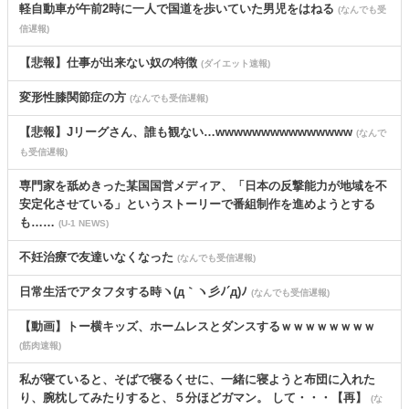
軽自動車が午前2時に一人で国道を歩いていた男児をはねる
(なんでも受
信遅報)
【悲報】仕事が出来ない奴の特徴
(ダイエット速報)
変形性膝関節症の方
(なんでも受信遅報)
【悲報】Jリーグさん、誰も観ない…wwwwwwwwwwwwwww
(なんで
も受信遅報)
専門家を舐めきった某国国営メディア、「日本の反撃能力が地域を不
安定化させている」というストーリーで番組制作を進めようとする
も……
(U-1 NEWS)
不妊治療で友達いなくなった
(なんでも受信遅報)
日常生活でアタフタする時ヽ(д｀ヽ彡ﾉ´д)ﾉ
(なんでも受信遅報)
【動画】トー横キッズ、ホームレスとダンスするｗｗｗｗｗｗｗｗ
(筋肉速報)
私が寝ていると、そばで寝るくせに、一緒に寝ようと布団に入れた
り、腕枕してみたりすると、５分ほどガマン。 して・・・【再】
(な