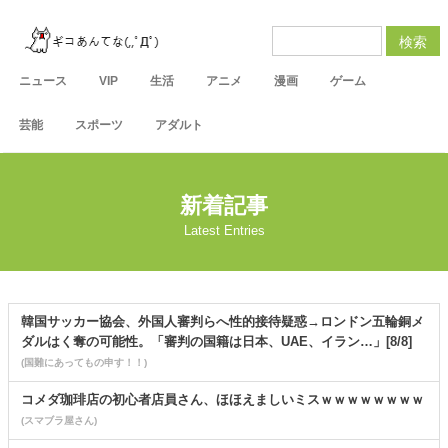
検索
ニュース
VIP
生活
アニメ
漫画
ゲーム
芸能
スポーツ
アダルト
新着記事
Latest Entries
韓国サッカー協会、外国人審判らへ性的接待疑惑→ロンドン五輪銅メ
ダルはく奪の可能性。「審判の国籍は日本、UAE、イラン…」[8/8]
(国難にあってもの申す！！)
コメダ珈琲店の初心者店員さん、ほほえましいミスｗｗｗｗｗｗｗｗ
(スマブラ屋さん)