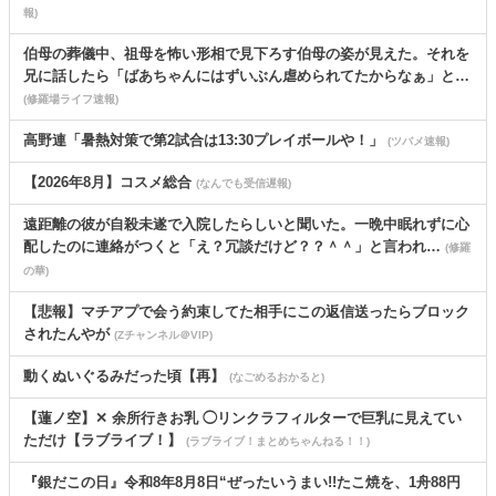
報)
伯母の葬儀中、祖母を怖い形相で見下ろす伯母の姿が見えた。それを
兄に話したら「ばあちゃんにはずいぶん虐められてたからなぁ」と…
(修羅場ライフ速報)
高野連「暑熱対策で第2試合は13:30プレイボールや！」
(ツバメ速報)
【2026年8月】コスメ総合
(なんでも受信遅報)
遠距離の彼が自殺未遂で入院したらしいと聞いた。一晩中眠れずに心
配したのに連絡がつくと「え？冗談だけど？？＾＾」と言われ…
(修羅
の華)
【悲報】マチアプで会う約束してた相手にこの返信送ったらブロック
されたんやが
(Zチャンネル＠VIP)
動くぬいぐるみだった頃【再】
(なごめるおかると)
【蓮ノ空】✕ 余所行きお乳 ◯リンクラフィルターで巨乳に見えてい
ただけ【ラブライブ！】
(ラブライブ！まとめちゃんねる！！)
『銀だこの日』令和8年8月8日“ぜったいうまい!!たこ焼を、1舟88円