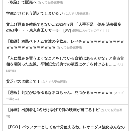
（税込）で販売へ
(なんでも受信遅報)
学生だけどもう消えてしまいたい
(なんでも受信遅報)
賃上げ原資を確保できない…2026年7月 「人手不足」倒産 過去最多
の63件・・・東京商工リサーチ [8/7]
(国難にあってもの申す！！)
【動画】移民ベトナム女達の宅飲み、レベチｗｗｗｗｗｗｗｗｗｗｗ
ｗｗｗｗｗｗｗｗｗｗｗｗｗ
(なんでも受信遅報)
「人に恨みを買うようなことをしている自覚はあるんだな」と高市首
相を嘲笑った左派、平和記念式典での演説にケチを付けるも……
(U-1
NEWS)
貧乏パスタ教えて！
(なんでも受信遅報)
【悲報】判定がゆるゆるなネコちゃん、見つかるｗｗｗｗｗｗ
(スマブ
ラ屋さん)
【洋画】出演者を2名だけ挙げて何の映画が当てるトピ
(なんでも受信遅
報)
【FGO】バッファーとしても十分使えるね。レオニダス強化みんなの