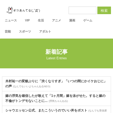
検索
ニュース
VIP
生活
アニメ
漫画
ゲーム
芸能
スポーツ
アダルト
新着記事
Latest Entries
木村祐一の変貌ぶりに「渋くなりすぎ」「いつの間にかイケおじに」
の声
(なんでもいいよちゃんねるNEO)
嫁の浮気を確信したが敢えて「1ヶ月間」嫁を泳がせた。すると嫁の
不倫がトンデモないことに...
(浮気ちゃんねる)
シャウエッセン公式、またこういうのでいい丼をポスト
(なんでも受信遅