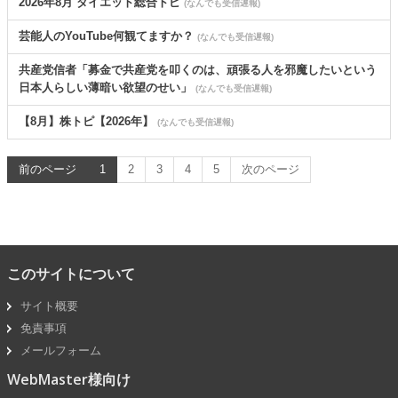
2026年8月 ダイエット総合トピ
(なんでも受信遅報)
芸能人のYouTube何観てますか？
(なんでも受信遅報)
共産党信者「募金で共産党を叩くのは、頑張る人を邪魔したいという
日本人らしい薄暗い欲望のせい」
(なんでも受信遅報)
【8月】株トピ【2026年】
(なんでも受信遅報)
前のページ
1
2
3
4
5
次のページ
このサイトについて
サイト概要
免責事項
メールフォーム
WebMaster様向け