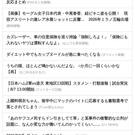
反応まとめ
(FGOまとめ速報)
【画像】モーグル女子日本代表・中尾春香、紐ビキニ姿を公開！ 現
役アスリートの激レア水着ショットに反響… 2026年ミラノ五輪出場
(筋肉速報)
カズレーザー、車の任意保険を巡り持論「強制しろよ！」「保険にも
入れないヤツは運転すんなよ」
(なんでも受信遅報)
ダイエット中でもカップヌードルが急に食べたくなる
(ダイエット速報)
うちの猫、ほとんど鳴かないんだよな。 ○か月に一回くらいかな
【再】
(なごめるおかると)
【日本ハム2軍vs楽天 東地区13回戦】スタメン・打順速報｜試合実況
｜8/7 13:00開始
(ファイターズ王国)
上國料萌衣ちゃん、留学中にマックのバイトに応募するも書類選考で
落とされてしまう
(℃-ute派なんday)
「あのヤフコメ民すらドン引きしてて草」と某事件の衝撃的な公判が
話題に、なんか変な力が働いてんのかってくらい……
(U-1 NEWS)