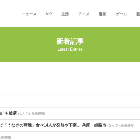
ニュース
VIP
生活
アニメ
漫画
ゲーム
芸
新着記事
Latest Entries
曲”も披露
(なんでも受信遅報)
で「うなぎの蒲焼」食べ14人が発熱や下痢… 兵庫・姫路市
(なんでも受信遅報)
受信遅報)