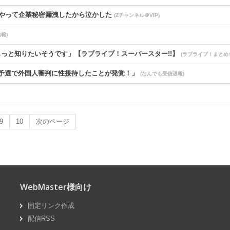
やって企業秘密漏洩したから泣かした
(Zチャンネル＠VIP)
報)
っと知りたいそうです」【ラブライブ！スーパースター!!】
(ラブライブ！まとめ
予選で外国人審判に性接待したことが発覚！」
(なんでも受信遅報)
の男を逮捕 90歳入院患者の顔や腹を殴るなどケガさせた疑い [8/6]
(国難
9
10
次のページ
飛ぶ鳥を落とす勢いだったが今期の業績は……
(U-1 NEWS)
WebMaster様向け
公表を決意させた、次男からの言葉明かす
(なんでも受信遅報)
固定リンク作成
wwwwwwwwwwwwwwwwwwwwwww
(なんでも受信遅報)
配信RSS