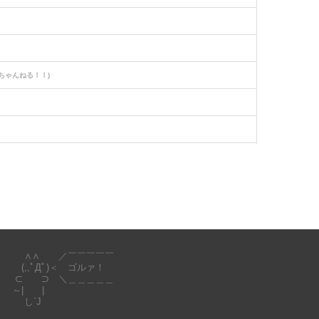
ちゃんねる！！)
にあってもの申す！！)
∧∧ ／￣￣￣￣￣
(,,ﾟДﾟ)＜ ゴルァ！
⊂ ⊃ ＼＿＿＿＿＿
～| |
し`J