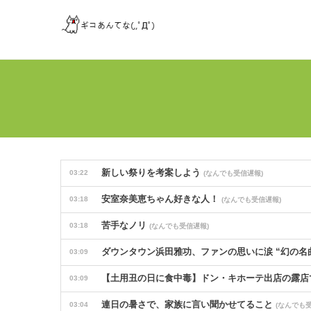
新しい祭りを考案しよう
03:22
(なんでも受信遅報)
安室奈美恵ちゃん好きな人！
03:18
(なんでも受信遅報)
苦手なノリ
03:18
(なんでも受信遅報)
ダウンタウン浜田雅功、ファンの思いに涙 “幻の名
03:09
【土用丑の日に食中毒】ドン・キホーテ出店の露店
03:09
連日の暑さで、家族に言い聞かせてること
03:04
(なんでも