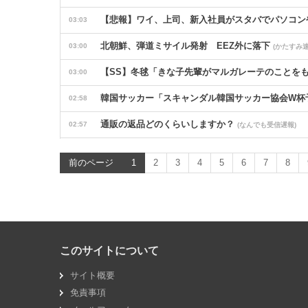
【悲報】ワイ、上司、新入社員がスタバでパソコン
03:03
北朝鮮、弾道ミサイル発射 EEZ外に落下
03:00
(かたすみ速
【SS】冬毬「きな子先輩がマルガレーテのことをも
03:00
韓国サッカー「スキャンダル韓国サッカー協会W杯
02:58
通販の返品どのくらいしますか？
02:57
(なんでも受信遅報)
千葉県袖ケ浦市「おむつ交換で噛みつかれ」看護助手
02:55
前のページ
1
2
3
4
5
6
7
8
最近熊の被害を聞かないね
02:48
(なんでも受信遅報)
あっち系御用達で有名になった某ブランド、一時は
02:48
他人の打算に気付きますか？
02:47
(なんでも受信遅報)
このサイトについて
広末涼子「頑なだった私が180度変わった」 病名
02:47
サイト概要
【悲報】キャンピングカー、強風に煽られて転倒wwww
02:47
免責事項
守りたいもの
02:46
(なんでも受信遅報)