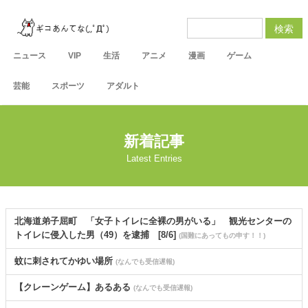
検索
ニュース
VIP
生活
アニメ
漫画
ゲーム
芸能
スポーツ
アダルト
新着記事
Latest Entries
北海道弟子屈町 「女子トイレに全裸の男がいる」 観光センターの
トイレに侵入した男（49）を逮捕 [8/6]
(国難にあってもの申す！！)
蚊に刺されてかゆい場所
(なんでも受信遅報)
【クレーンゲーム】あるある
(なんでも受信遅報)