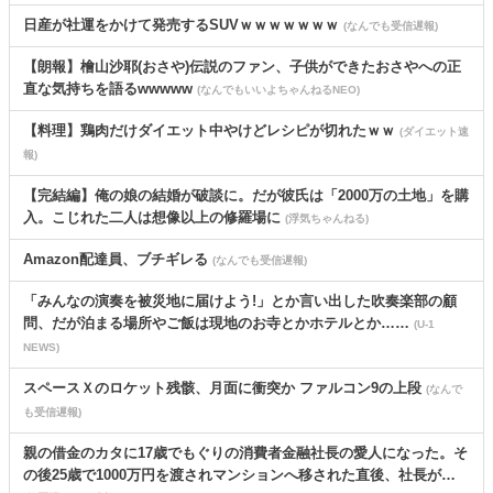
日産が社運をかけて発売するSUVｗｗｗｗｗｗｗ
(なんでも受信遅報)
【朗報】檜山沙耶(おさや)伝説のファン、子供ができたおさやへの正
直な気持ちを語るwwwww
(なんでもいいよちゃんねるNEO)
【料理】鶏肉だけダイエット中やけどレシピが切れたｗｗ
(ダイエット速
報)
【完結編】俺の娘の結婚が破談に。だが彼氏は「2000万の土地」を購
入。こじれた二人は想像以上の修羅場に
(浮気ちゃんねる)
Amazon配達員、ブチギレる
(なんでも受信遅報)
「みんなの演奏を被災地に届けよう!」とか言い出した吹奏楽部の顧
問、だが泊まる場所やご飯は現地のお寺とかホテルとか……
(U-1
NEWS)
スペースＸのロケット残骸、月面に衝突か ファルコン9の上段
(なんで
も受信遅報)
親の借金のカタに17歳でもぐりの消費者金融社長の愛人になった。そ
の後25歳で1000万円を渡されマンションへ移された直後、社長が…