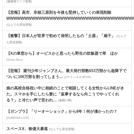
(修羅場ライフ速報)
【悲報】高市、非核三原則を今後も堅持していくの表現削除
WWWWWWWWWWWWWWWWWWWWWWWWWWWWWWWWWWW
(なんでも受信遅報)
【衝撃】日本人が世界で初めて発明したもの「土器」「扇子」
(なんで
も受信遅報)
【Xの車窓から】オービスかと思ったら野生の炊飯器で草 ほか
(Turbo Bee)
【悲報】 週刊少年ジャンプさん、最大発行部数653万部から急降下で
ついに100万部を割ってしまう…
(Zチャンネル＠VIP)
娘の高校合格祝い中に相続のことで相談してくる女性からLINEがき
た。スマホを手にしたら妻に「返事するなら向こうでやってくれ
る？」と冷たい声で言われ…
(修羅の華)
【ガンプラ】「リーオーショック」から8年！何が凄かったの？
(GUNDAM.LOG)
スペースX、株価大暴落
(なんでも受信遅報)