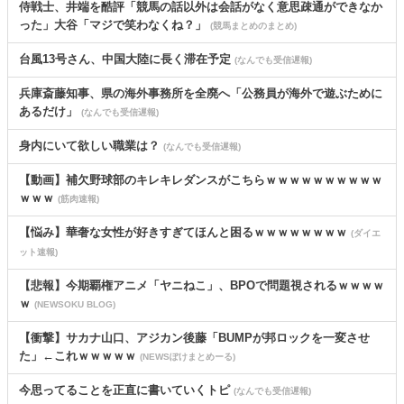
侍戦士、井端を酷評「競馬の話以外は会話がなく意思疎通ができなか
った」大谷「マジで笑わなくね？」
(競馬まとめのまとめ)
台風13号さん、中国大陸に長く滞在予定
(なんでも受信遅報)
兵庫斎藤知事、県の海外事務所を全廃へ「公務員が海外で遊ぶために
あるだけ」
(なんでも受信遅報)
身内にいて欲しい職業は？
(なんでも受信遅報)
【動画】補欠野球部のキレキレダンスがこちらｗｗｗｗｗｗｗｗｗｗ
ｗｗｗ
(筋肉速報)
【悩み】華奢な女性が好きすぎてほんと困るｗｗｗｗｗｗｗｗ
(ダイエ
ット速報)
【悲報】今期覇権アニメ「ヤニねこ」、BPOで問題視されるｗｗｗｗ
ｗ
(NEWSOKU BLOG)
【衝撃】サカナ山口、アジカン後藤「BUMPが邦ロックを一変させ
た」←これｗｗｗｗｗ
(NEWSぽけまとめーる)
今思ってることを正直に書いていくトピ
(なんでも受信遅報)