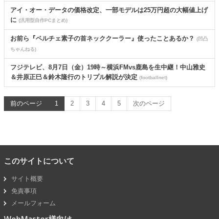
アイ・オー・データの価格改定、一部モデルは25万円超の大幅値上げ
に
(汎用型自作PCまとめ)
お前ら『ペルチェ素子の首ネッククーラー』使ったことあるか？
(凹凸
ちゃんねる)
フジテレビ、8月7日（金）19時～横浜FMvs鹿島を生中継！中山雅史
＆井原正巳＆鈴木隆行のトリプル解説が決定
(footballnet)
前のページ
1
2
3
4
5
次のページ
このサイトについて
サイト概要
免責事項
メールフォーム