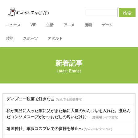
検索
ニュース
VIP
生活
アニメ
漫画
ゲーム
芸能
スポーツ
アダルト
新着記事
Latest Entries
ディズニー映画で好きな曲
(なんでも受信遅報)
私が風呂に入った隙に父がまた鍋に大量のめんつゆを入れた。煮込ん
だコンソメスープがかつおだしの匂いだけに…
(修羅場ライフ速報)
靖国神社、軍服コスプレでの参拝を禁止へ
(なんJコレクション)