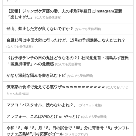
【悲報】ジャンポケ斉藤の妻、夫の求刑7年翌日にInstagram更新
「楽しすぎた」
(なんでも受信遅報)
登山、禁止した方が良くないですか？
(なんでも受信遅報)
台風13号は中国大陸に行ったけど、15号の予想進路…なんだこれ？
(なんでも受信遅報)
《お子様ランチの日の丸はどうなるの？》社民党党首・福島みずほ氏
「国旗損壊罪」への危機感
(なんでも受信遅報)
かなり深刻な悩みを書き込むトピ
(なんでも受信遅報)
伊東家の食卓で覚えてる裏ワザｗｗｗｗｗｗｗｗｗｗｗ
(なんでもいいよ
ちゃんねるNEO)
マツコ「バスタオル、洗わないよね？」
(ダイエット速報)
アラフォー、これはやめとけ or やっとけ
(なんでも受信遅報)
令和「8」年「8」月「8」日の試合で「88」分に背番号「8」サンフレ
ッチェ広島MF川村拓夢がゴール
(ドメサカブログ)