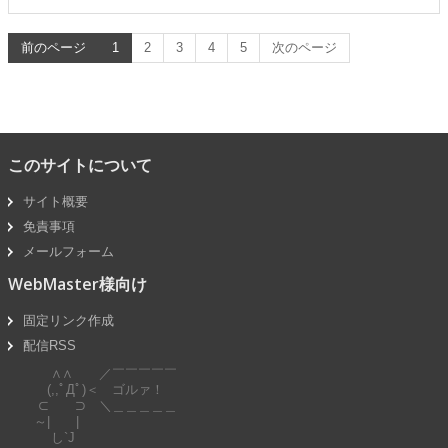
前のページ
1
2
3
4
5
次のページ
このサイトについて
サイト概要
免責事項
メールフォーム
WebMaster様向け
固定リンク作成
配信RSS
∧∧ ／￣￣￣￣￣
(,,ﾟДﾟ)＜ ゴルァ！
⊂ ⊃ ＼＿＿＿＿＿
～| |
し`J