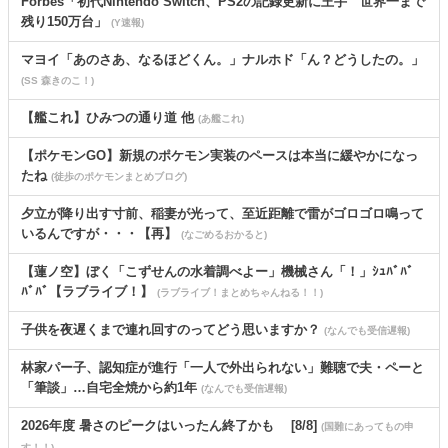
Forbes「初代Nintendo Switch、PS2の記録更新に王手 世界一まで
残り150万台」
(Y速報)
マヨイ「あのさあ、なるほどくん。」ナルホド「ん？どうしたの。」
(SS 森きのこ！)
【艦これ】ひみつの通り道 他
(あ艦これ)
【ポケモンGO】新規のポケモン実装のペースは本当に緩やかになっ
たね
(徒歩のポケモンまとめブログ)
夕立が降り出す寸前、稲妻が光って、至近距離で雷がゴロゴロ鳴って
いるんですが・・・【再】
(なごめるおかると)
【蓮ノ空】ぼく「こずせんの水着調べよー」機械さん「！」ｼｭﾊﾞﾊﾞ
ﾊﾞﾊﾞ【ラブライブ！】
(ラブライブ！まとめちゃんねる！！)
子供を夜遅くまで連れ回すのってどう思いますか？
(なんでも受信遅報)
林家パー子、認知症が進行「一人で外出られない」難聴で夫・ペーと
「筆談」…自宅全焼から約1年
(なんでも受信遅報)
2026年度 暑さのピークはいったん終了かも [8/8]
(国難にあってもの申
す！！)