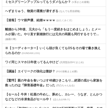
ミセスグリーンアップルってもうダメなんか？
(V系まとめ速報)
へずまりゅう、物資の運搬が凄すぎる
(なんでも受信遅報)
【速報】ウマ娘声優、結婚ｗｗｗｗ
(おたくみくす)
離婚から3年後、元夫から「もう一度続きをはじめましょう」とメー
ルが届いた。やり直す新婚旅行には元夫の両親も同行するそうで…
(修羅の華)
※【コーディネーター】いくら頭が良くてもOSをその場で書き換え
られるのか
(GUNDAM.LOG)
ワイ同じスマホ11年使ってるんやけど
(汎用型自作PCまとめ)
【議論】エイリークの強化は微妙？
(FGO攻略まとめ隊)
【驚愕】親の年金を食いつぶす48歳ひきこもり…絶望の底から家族を
救ったのは『障害基礎年金』だった
(凹凸ちゃんねる)
【セール】牛丼！松屋の牛めし、豚めし、カレー、うなぎ、とんかつ
などなどの冷凍食品がセール中！
(ほんわかMkⅡ)