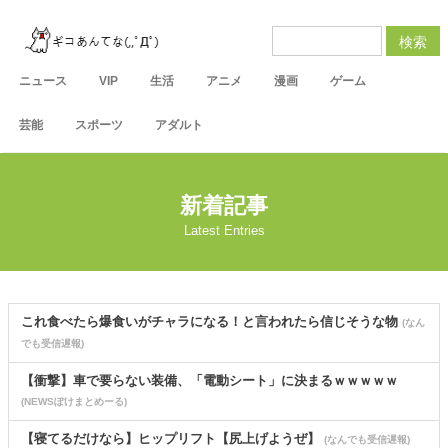
検索
ニュース
VIP
生活
アニメ
漫画
ゲーム
芸能
スポーツ
アダルト
新着記事
Latest Entries
これ食べたら爆食いがチャラになる！と言われたら信じそうな物
(なん
でも受信遅報)
【衝撃】車で要らない装備、「電動シート」に決まるｗｗｗｗｗ
(NEWSぽけまとめーる)
【寝てるだけなら】ヒップリフト【尻上げようぜ】
(なんでも受信遅報)