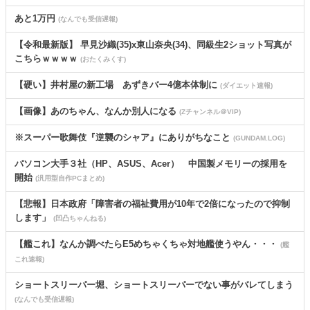
あと1万円
(なんでも受信遅報)
【令和最新版】 早見沙織(35)x東山奈央(34)、同級生2ショット写真が
こちらｗｗｗｗ
(おたくみくす)
【硬い】井村屋の新工場 あずきバー4億本体制に
(ダイエット速報)
【画像】あのちゃん、なんか別人になる
(Zチャンネル＠VIP)
※スーパー歌舞伎『逆襲のシャア』にありがちなこと
(GUNDAM.LOG)
パソコン大手３社（HP、ASUS、Acer） 中国製メモリーの採用を
開始
(汎用型自作PCまとめ)
【悲報】日本政府「障害者の福祉費用が10年で2倍になったので抑制
します」
(凹凸ちゃんねる)
【艦これ】なんか調べたらE5めちゃくちゃ対地艦使うやん・・・
(艦
これ速報)
ショートスリーパー堀、ショートスリーパーでない事がバレてしまう
(なんでも受信遅報)