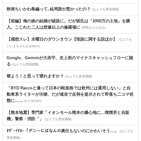
映画ちいかわ島編って､結局誰が悪かったの？
(なんでも受信遅報)
【前編】俺の娘の結婚が破談に。だが彼氏は「2000万の土地」を購
入。こじれた二人は想像以上の修羅場に
(浮気ちゃんねる)
【感想スレ】水曜日のダウンタウン【怪談に関する説ほか】
(なんでも
いいよちゃんねるNEO)
Google、Geminiが大赤字、史上初のマイナスキャッシュフローに陥
る
(なんでも受信遅報)
寝よう！と思って寝れますか？
(なんでも受信遅報)
「BYD Raccoと違って日本の軽規格では欧州には通用しない」と自
動車系ライターが示唆、だが速攻で反例を提示されて即落ち二コマ状
態に……
(U-1 NEWS)
【熊本地震】専門家「イオンモール熊本の爆心地に…喫煙所と自販
機」警察・消防「」
(なんでも受信遅報)
ｵｻﾞｰｲﾁﾛｰ「デニーにはなんの責任もないのにかわいそう…」
(なんでも
受信遅報)