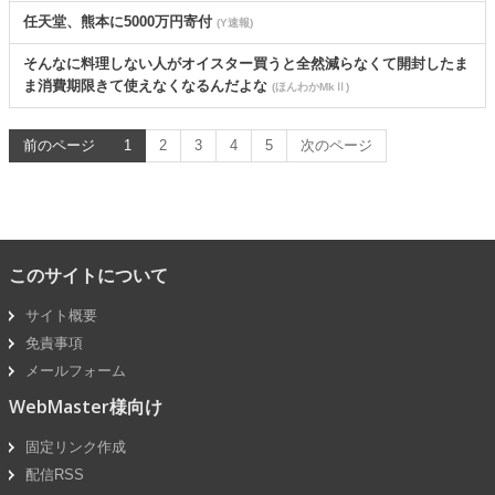
任天堂、熊本に5000万円寄付
(Y速報)
そんなに料理しない人がオイスター買うと全然減らなくて開封したま
ま消費期限きて使えなくなるんだよな
(ほんわかMkⅡ)
前のページ
1
2
3
4
5
次のページ
このサイトについて
サイト概要
免責事項
メールフォーム
WebMaster様向け
固定リンク作成
配信RSS