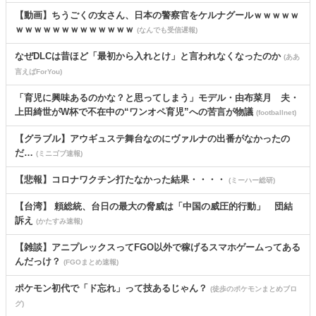
【動画】ちうごくの女さん、日本の警察官をケルナグールｗｗｗｗｗ
ｗｗｗｗｗｗｗｗｗｗｗｗｗ
(なんでも受信遅報)
なぜDLCは昔ほど「最初から入れとけ」と言われなくなったのか
(ああ
言えばForYou)
「育児に興味あるのかな？と思ってしまう」モデル・由布菜月 夫・
上田綺世がW杯で不在中の“ワンオペ育児”への苦言が物議
(footballnet)
【グラブル】アウギュステ舞台なのにヴァルナの出番がなかったの
だ…
(ミニゴブ速報)
【悲報】コロナワクチン打たなかった結果・・・・
(ミーハー総研)
【台湾】 頼総統、台日の最大の脅威は「中国の威圧的行動」 団結
訴え
(かたすみ速報)
【雑談】アニプレックスってFGO以外で稼げるスマホゲームってある
んだっけ？
(FGOまとめ速報)
ポケモン初代で「ド忘れ」って技あるじゃん？
(徒歩のポケモンまとめブロ
グ)