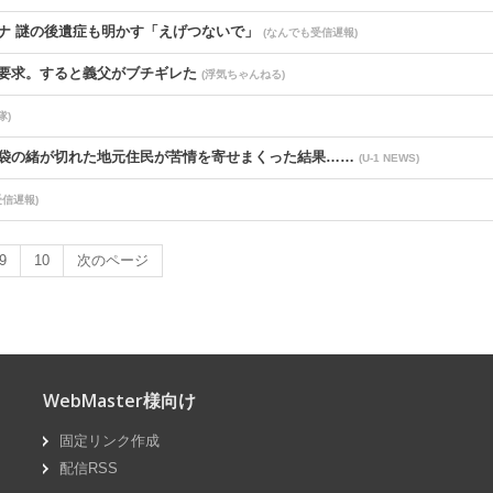
ナ 謎の後遺症も明かす「えげつないで」
(なんでも受信遅報)
要求。すると義父がブチギレた
(浮気ちゃんねる)
隊)
袋の緒が切れた地元住民が苦情を寄せまくった結果……
(U-1 NEWS)
受信遅報)
中身以下に評価される原因は口開けた時に見える銀歯
(なんでも受信遅報)
9
10
次のページ
を開く価値がない奴が発信できるようになったこと」
(なんでも受信遅報)
頼まれる。でも相場の半額以下や原価割れの依頼が多くて…角の立たない断
ルならよかったよね」
(V系まとめ速報)
WebMaster様向け
固定リンク作成
wwwwwwwwwwwwww 本国で事業不振
(ダイエット速報)
配信RSS
で私にも好きな人がいると返した。その30分後、「俺に愛されるか、俺と付