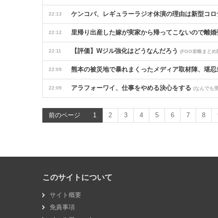
ケンコバ、レギュラーラジオ休演の理由は新型コロ
22:13
里帰り出産した嫁が実家から帰ってこないので離婚
22:12
【評価】Wジル強化はどうなんだろう
22:11
(FGO攻略まとめ
熊本の被災地で暴れまくったメディア取材陣、堪忍
22:09
アラフォーワイ、仕事をやめる決心をする
22:09
(なんでも
おまえらまさか銀歯入ってないだろうな？お前らが
22:09
前のページ
1
2
3
4
5
6
7
8
メンタリストDaiGo「SNS最大のﾃﾞﾒﾘｯﾄは口
22:06
趣味で手作りしている品を嫁の友人やその旦那から
22:06
ワイ「米津玄師ってソロじゃなくてバンドのボーカ
22:05
このサイトについて
お嫁さんとどんな関係ですか？
22:04
(なんでも受信遅報)
サイト概要
【悲報】米スターバックス、日本スタバ売却の可能性
22:03
免責事項
浮気相手と付き合うという彼に別れを告げられたの
22:03