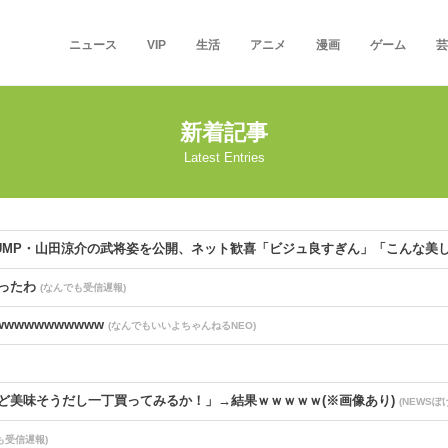
ニュース
VIP
生活
アニメ
漫画
ゲーム
芸
新着記事
Latest Entries
！ JUMP・山田涼介の武将姿を公開、ネット歓喜「ビジュ良すぎん」「こんな
笑ったわ
(なんでも受信遅報)
wwwwwwwwww
(なんでもいいよちゃんねるNEO)
いけど美味そうだし一丁買ってみるか！」→結果ｗｗｗｗｗ(※画像あり)
(NEWSぽ
も受信遅報)