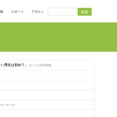
検索
能
スポーツ
アダルト
美しい秀次は初めて」
(なんでも受信遅報)
けまとめーる)