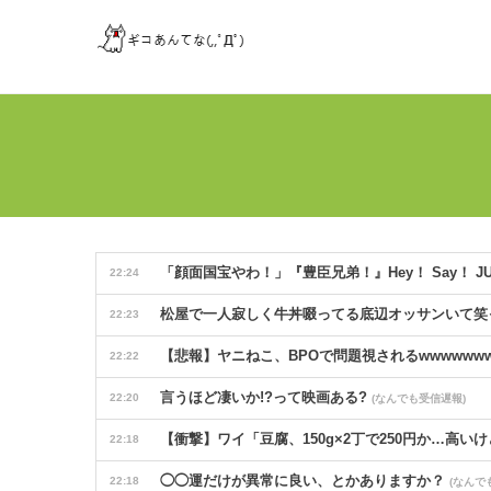
「顔面国宝やわ！」『豊臣兄弟！』Hey！ Say
22:24
松屋で一人寂しく牛丼啜ってる底辺オッサンいて
22:23
【悲報】ヤニねこ、BPOで問題視されるwwwwwww
22:22
言うほど凄いか!?って映画ある?
22:20
(なんでも受信遅報)
【衝撃】ワイ「豆腐、150g×2丁で250円か…高
22:18
◯◯運だけが異常に良い、とかありますか？
22:18
(なんで