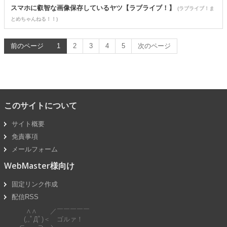
スマホに叡智な画像保存しているヤツ【ラブライブ！】
(ラブライブ！ま
とめちゃんねる！！)
前のページ
1
2
3
4
5
次のページ
このサイトについて
サイト概要
免責事項
メールフォーム
WebMaster様向け
固定リンク作成
配信RSS
∧∧ ／￣￣￣￣￣
(,,ﾟДﾟ)＜ ゴルァ！