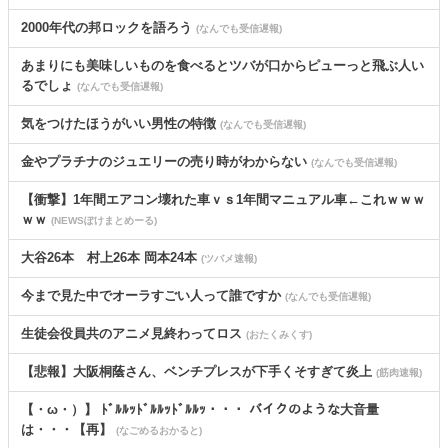
2000年代の邦ロックを語ろう
(なんでも受信遅報)
あまりにも美味しいものを食べるとツバが口からピューっと飛ぶ人い
るでしょ
(なんでも受信遅報)
気をつけたほうがいい男性の特徴
(なんでも受信遅報)
金やプラチナのジュエリーの売り時がわからない
(なんでも受信遅報)
【衝撃】1年間エアコン壊れた車ｖｓ1年間マニュアル車←これｗｗｗ
ｗｗ
(NEWSぽけまとめーる)
大谷26本 村上26本 岡本24本
(ツバメ速報)
今まで見た中でオーラすごい人って誰ですか
(なんでも受信遅報)
生徒会役員共のアニメ見終わってロス
(おたくみくす)
【悲報】大阪桐蔭さん、ベンチプレスが下手くそすぎて炎上
(筋肉速報)
【・ω・）】 ﾄﾞﾙﾙｯﾄﾞﾙﾙｯﾄﾞﾙﾙｯ・・・ バイクのような大音量
は・・・【再】
(なごめるおかると)