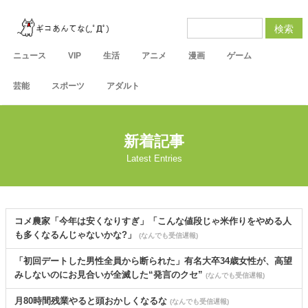
検索
ニュース
VIP
生活
アニメ
漫画
ゲーム
芸能
スポーツ
アダルト
新着記事
Latest Entries
コメ農家「今年は安くなりすぎ」「こんな値段じゃ米作りをやめる人
も多くなるんじゃないかな?」
(なんでも受信遅報)
「初回デートした男性全員から断られた」有名大卒34歳女性が、高望
みしないのにお見合いが全滅した“発言のクセ”
(なんでも受信遅報)
月80時間残業やると頭おかしくなるな
(なんでも受信遅報)