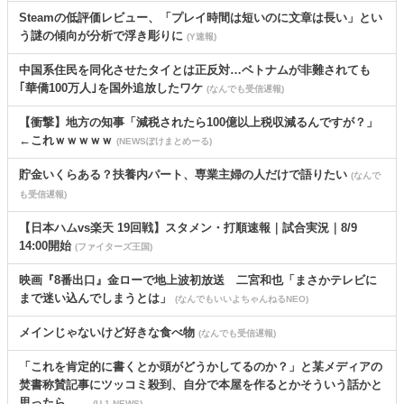
Steamの低評価レビュー、「プレイ時間は短いのに文章は長い」とい
う謎の傾向が分析で浮き彫りに
(Y速報)
中国系住民を同化させたタイとは正反対…ベトナムが非難されても
｢華僑100万人｣を国外追放したワケ
(なんでも受信遅報)
【衝撃】地方の知事「減税されたら100億以上税収減るんですが？」
←これｗｗｗｗｗ
(NEWSぽけまとめーる)
貯金いくらある？扶養内パート、専業主婦の人だけで語りたい
(なんで
も受信遅報)
【日本ハムvs楽天 19回戦】スタメン・打順速報｜試合実況｜8/9
14:00開始
(ファイターズ王国)
映画『8番出口』金ローで地上波初放送 二宮和也「まさかテレビに
まで迷い込んでしまうとは」
(なんでもいいよちゃんねるNEO)
メインじゃないけど好きな食べ物
(なんでも受信遅報)
「これを肯定的に書くとか頭がどうかしてるのか？」と某メディアの
焚書称賛記事にツッコミ殺到、自分で本屋を作るとかそういう話かと
思ったら……
(U-1 NEWS)