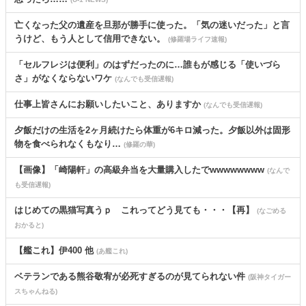
亡くなった父の遺産を旦那が勝手に使った。「気の迷いだった」と言
うけど、もう人として信用できない。
(修羅場ライフ速報)
「セルフレジは便利」のはずだったのに…誰もが感じる「使いづら
さ」がなくならないワケ
(なんでも受信遅報)
仕事上皆さんにお願いしたいこと、ありますか
(なんでも受信遅報)
夕飯だけの生活を2ヶ月続けたら体重が6キロ減った。夕飯以外は固形
物を食べられなくもなり…
(修羅の華)
【画像】「崎陽軒」の高級弁当を大量購入したでwwwwwwww
(なんで
も受信遅報)
はじめての黒猫写真うｐ これってどう見ても・・・【再】
(なごめる
おかると)
【艦これ】伊400 他
(あ艦これ)
ベテランである熊谷敬宥が必死すぎるのが見てられない件
(阪神タイガー
スちゃんねる)