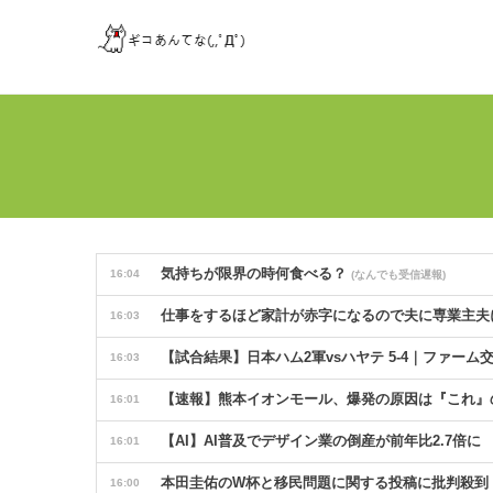
気持ちが限界の時何食べる？
16:04
(なんでも受信遅報)
仕事をするほど家計が赤字になるので夫に専業主夫
16:03
【試合結果】日本ハム2軍vsハヤテ 5-4｜ファーム
16:03
【速報】熊本イオンモール、爆発の原因は『これ
16:01
【AI】AI普及でデザイン業の倒産が前年比2.7
16:01
本田圭佑のW杯と移民問題に関する投稿に批判殺到
16:00