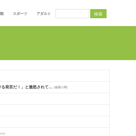
検索
能
スポーツ
アダルト
ける発言だ！」と激怒されて…
(修羅の華)
net)