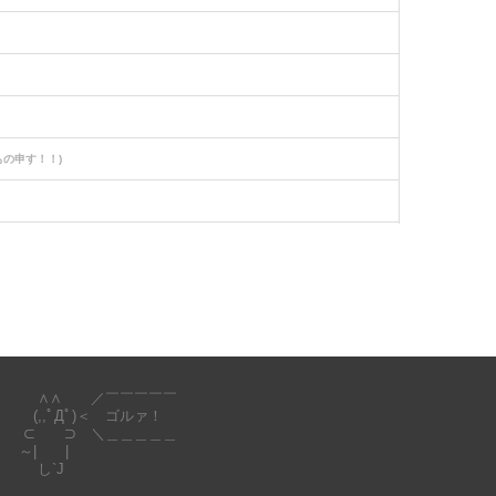
もの申す！！)
になることがあり」
(なんでも受信遅報)
∧∧ ／￣￣￣￣￣
(,,ﾟДﾟ)＜ ゴルァ！
⊂ ⊃ ＼＿＿＿＿＿
～| |
し`J
だったそうで…
(修羅場ライフ速報)