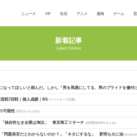
ニュース
VIP
生活
アニメ
漫画
ゲーム
芸
新着記事
Latest Entries
になってほしいと頼んだ。しかし「男を馬鹿にしてる、男のプライドを傷付
交流戦7回戦｜個人成績｜8/6
(ファイターズ王国)
』の可能性
(凹凸ちゃんねる)
倍に 「独自性なき企業は淘汰」 東京商工リサーチ
(汎用型自作PCまとめ)
 「問題発言だとわからないのか？」「ネタにするな」 釈明も火に油
(football