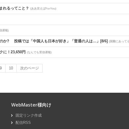
まれるってこと？
(ああ言えばForYou)
信遅報)
のか? 投稿では「中国人も日本が好き」「普通の人は…」[8/6]
(国難にあって
！23,650円
(なんでも受信遅報)
一番認知症に良くないのは「お酒」と判明
(なんでも受信遅報)
9
10
次のページ
480本の物資輸送も悩み吐露「わざわざお知らせすることではないですが、気
着火した可能性」福岡酸素、経産省に報告
(なんでも受信遅報)
WebMaster様向け
ｗｗｗｗ
(ダイエット速報)
固定リンク作成
時間は0.5秒」
(なんでも受信遅報)
配信RSS
かもしれないそうで俺と娘が他人なら男女の関係になるかもしれないと不安