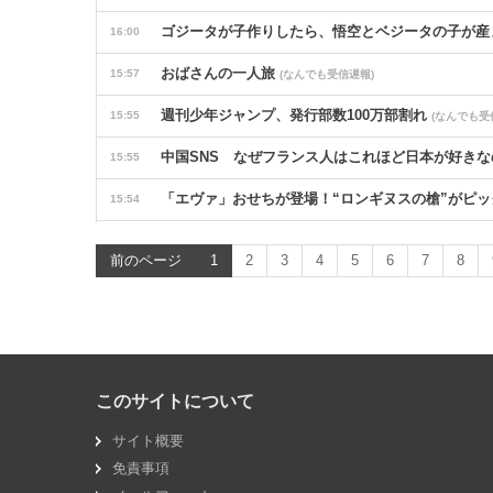
ゴジータが子作りしたら、悟空とベジータの子が産
16:00
おばさんの一人旅
15:57
(なんでも受信遅報)
週刊少年ジャンプ、発行部数100万部割れ
15:55
(なんでも受
中国SNS なぜフランス人はこれほど日本が好きな
15:55
「エヴァ」おせちが登場！“ロンギヌスの槍”がピックに
15:54
「認知症」になりたくないなら「お酒」をやめて 
15:53
前のページ
1
2
3
4
5
6
7
8
熊本出身の島津亜矢「不謹慎じゃないかと…」水6
15:51
キスしたことない人
15:47
(なんでも受信遅報)
イオンモール熊本の爆発「配管が損傷しガス漏れ、
15:42
このサイトについて
アメリカ人の友達を日本のジムに連れてった結末
15:40
サイト概要
Zガンダム「モビルスーツ⇔ウェーブライダーの変形
15:39
免責事項
嫁が新婚当時の不倫を自白してきた。娘は相手の子
15:36