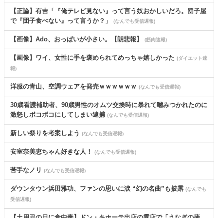
【正論】有吉「『俺テレビ見ない』って言う奴おかしいだろ。団子屋
で『団子食べない』って言うか？」
(なんでも受信遅報)
【画像】Ado、おっぱいが小さい。【朗悲報】
(筋肉速報)
【画像】ワイ、女性に手を褒められてめっちゃ嬉しかった
(ダイエット速
報)
洋服の青山、空調ウェアを発売ｗｗｗｗｗｗ
(なんでも受信遅報)
30歳看護補助者、90歳男性のオムツ交換時に暴れて噛みつかれたのに
激怒しボコボコにしてしまい逮捕
(なんでも受信遅報)
新しい祭りを考案しよう
(なんでも受信遅報)
安室奈美恵ちゃん好きな人！
(なんでも受信遅報)
苦手なノリ
(なんでも受信遅報)
ダウンタウン浜田雅功、ファンの思いに涙 “幻の名曲”も披露
(なんでも
受信遅報)
【土用丑の日に食中毒】ドン・キホーテ出店の露店で「うなぎの蒲