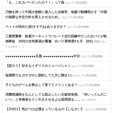
「え、これカバーだったの？！」って曲
(なんでも受信遅報)
刃物を持って中国大使館に侵入した自衛官、地裁で動機明かす「中国
の強硬な外交方針を変えさせるため」
(なんでも受信遅報)
ペットが決めた掟(オキテ)はありますか？
(なんでも受信遅報)
三重県警察 鈴鹿サーキットでパレード走行訓練中だった白バイが転
倒事故 20代の女性隊員が重傷 白バイ乗車歴4カ月 [8/6]
(国難にあっ
てもの申す！！)
●●●●●●●●●●●●●●●広島 ●●●●●●●●●●●●●●●中日
(なんでも受信遅報)
【語ろう】好きなイギリスのミュージシャン
(なんでも受信遅報)
短期間でもガチガチに節約してた方に聞きたい
(なんでも受信遅報)
子どものゲームを禁止して育ててメリットある？
(なんでも受信遅報)
消費税減税をなんとしても阻止したい石破前首相、「何いってんのこ
いつ」と有権者をドン引きさせるよな屁理屈を……
(U-1 NEWS)
【片付け】気がつけば溜まっているもの【しなさい】
(なんでも受信遅報)