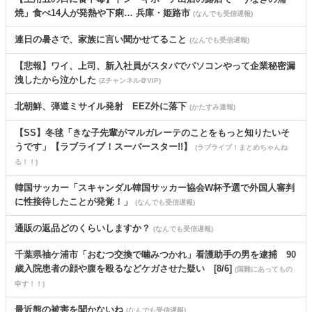
焼」食べ14人が発熱や下痢… 兵庫・姫路市
(なんでも受信遅報)
連日の暑さで、家族に言い聞かせてること
(なんでも受信遅報)
【悲報】ワイ、上司、新入社員がスタバでパソコンやって企業秘密漏
洩したから泣かした
(Zチャンネル＠VIP)
北朝鮮、弾道ミサイル発射 EEZ外に落下
(かたすみ速報)
【SS】冬毬「きな子先輩がマルガレーテのことをもっと知りたいそ
うです」【ラブライブ！スーパースター!!】
(ラブライブ！まとめちゃんね
る！！)
韓国サッカー「スキャンダル韓国サッカー協会W杯予選で外国人審判
に性接待したことが発覚！」
(なんでも受信遅報)
通販の返品どのくらいしますか？
(なんでも受信遅報)
千葉県袖ケ浦市「おむつ交換で噛みつかれ」看護助手の男を逮捕 90
歳入院患者の顔や腹を殴るなどケガさせた疑い [8/6]
(国難にあってもの
申す！！)
最近熊の被害を聞かないね
(なんでも受信遅報)