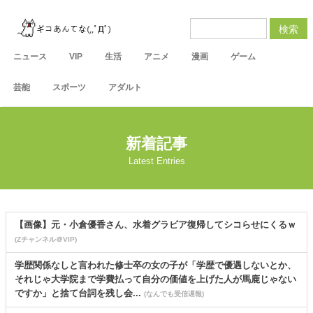
検索
ニュース
VIP
生活
アニメ
漫画
ゲーム
芸能
スポーツ
アダルト
新着記事
Latest Entries
【画像】元・小倉優香さん、水着グラビア復帰してシコらせにくるｗ
(Zチャンネル＠VIP)
学歴関係なしと言われた修士卒の女の子が「学歴で優遇しないとか、
それじゃ大学院まで学費払って自分の価値を上げた人が馬鹿じゃない
ですか」と捨て台詞を残し会...
(なんでも受信遅報)