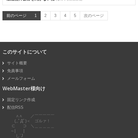
前のページ
1
2
3
4
5
次のページ
このサイトについて
サイト概要
免責事項
メールフォーム
WebMaster様向け
固定リンク作成
配信RSS
∧∧ ／￣￣￣￣￣
(,,ﾟДﾟ)＜ ゴルァ！
⊂ ⊃ ＼＿＿＿＿＿
～| |
し`J