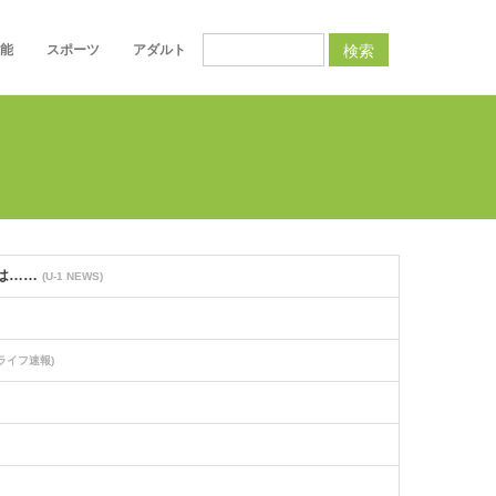
検索
能
スポーツ
アダルト
のは……
(U-1 NEWS)
ライフ速報)