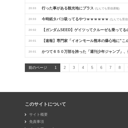
行った事がある観光地にプラス
20:03
(なんでも受信遅報)
今時紙タバコ吸ってるやつｗｗｗｗｗｗ
20:03
(なんでも受信
【ガンダムSEED】ゲイツってクルーゼも乗って
20:02
【速報】専門家「イオンモール熊本の爆心地に”こ
20:01
かつて６５０万部を誇った「週刊少年ジャンプ」、
20:01
RTX5070Tiと同じくらいの性能のRX9070XTが
20:01
前のページ
1
2
3
4
5
6
7
8
【グラブル】ぐらぶるっ！3150話 たぬき達と戦
20:00
Ｗ杯計画頓挫のＦＩＦＡ会長、トランプ政権に支援
20:00
黒猫に入るかな【再】
20:00
(なごめるおかると)
このサイトについて
「強いおっさんキャラ（年齢40～50代）」はよく
20:00
サイト概要
【ポケモンGO】レベル80の大親友+とのリモート
20:00
免責事項
【朗報】セクシーさとキュートな上原歩夢ちゃんの
20:00