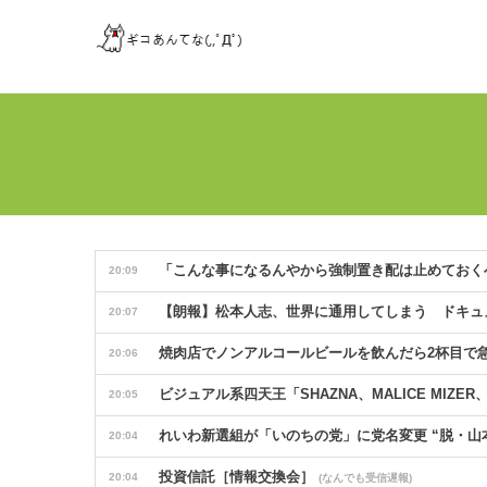
「こんな事になるんやから強制置き配は止めておくべ
20:09
【朗報】松本人志、世界に通用してしまう ドキュ
20:07
焼肉店でノンアルコールビールを飲んだら2杯目で
20:06
ビジュアル系四天王「SHAZNA、MALICE MIZER、La’
20:05
れいわ新選組が「いのちの党」に党名変更 “脱・
20:04
投資信託［情報交換会］
20:04
(なんでも受信遅報)