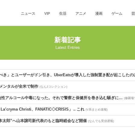
ニュース
VIP
生活
アニメ
漫画
ゲーム
芸
新着記事
Latest Entries
き」とユーザーがドン引き、UberEatsが導入した強制置き配が起こした
メンタルが全米で制作
(なんJコレクション)
急性アルコール中毒になった。それで警察と保健所を巻き込む騒ぎに…
(修羅場
cryma Christi、FANATIC◇CRISIS」←これ
(V系まとめ速報)
山本太郎”へ山本譲司新代表のもと臨時総会など開催
(なんでも受信遅報)