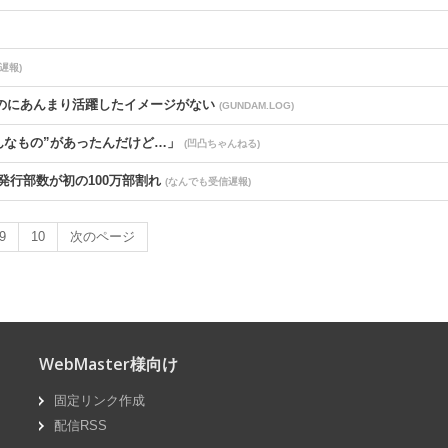
遅報)
るのにあんまり活躍したイメージがない
(GUNDAM.LOG)
んなもの”があったんだけど…」
(凹凸ちゃんねる)
発行部数が初の100万部割れ
(なんでも受信遅報)
ほぼ半額で買える価格バグ
(汎用型自作PCまとめ)
9
10
次のページ
うアポロニアとシス
(ミニゴブ速報)
要請＝米紙
(footballnet)
WebMaster様向け
いるけど「強いおばさん」はいない…
(ああ言えばForYou)
固定リンク作成
交換って期待できる？
(徒歩のポケモンまとめブログ)
配信RSS
フィギュアが制作決定！【ラブライブ！虹ヶ咲】
(ラブライブ！まとめちゃんねる！！