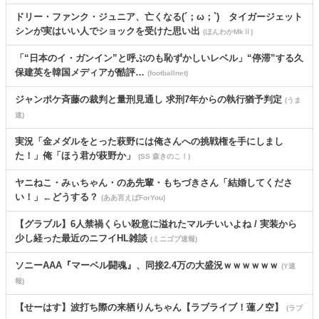
ドリー・ファンク・ジュニア、亡くなる(´；ω；`) タイガージェット
シンが実はいい人でショックを受けた思い出
(ほんわかMkⅡ)
「“日本のイ・ガンイン”と呼ぶのも恥ずかしいレベル」“停滞”する久
保建英を韓国メディアが酷評…
(footballnet)
ジャンポケ斉藤の裁判と量刑見通し 求刑7年からの執行猶予判定
(うま
速)
実況「金メダルをとった萩野には俺さんへの挑戦権を手にしまし
た！」俺「ほう君が萩野か」
(SS 森きのこ！)
ヤニねこ・みぃちゃん・のあ先輩・もちづきさん「結婚してくださ
い！」←どうする？
(ああ言えばForYou)
【グラブル】6人禁禍くらい殺意に溢れたマルチいいよね / 実装から
少し経った最近のニフイHL雑談
(ミニゴブ速報)
ソニーAAA『マーベル闘魂』、同接2.4万の大盛況ｗｗｗｗｗｗ
(Y速
報)
【せーはす】波打ち際の来栖りんちゃん【ラブライブ！蓮ノ空】
(ラブ