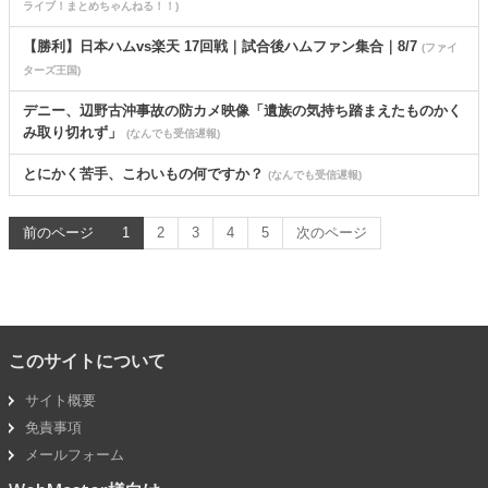
ライブ！まとめちゃんねる！！)
【勝利】日本ハムvs楽天 17回戦｜試合後ハムファン集合｜8/7
(ファイ
ターズ王国)
デニー、辺野古沖事故の防カメ映像「遺族の気持ち踏まえたものかく
み取り切れず」
(なんでも受信遅報)
とにかく苦手、こわいもの何ですか？
(なんでも受信遅報)
前のページ
1
2
3
4
5
次のページ
このサイトについて
サイト概要
免責事項
メールフォーム