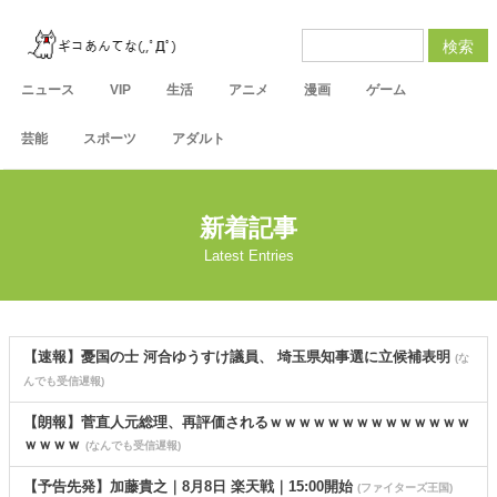
検索
ニュース
VIP
生活
アニメ
漫画
ゲーム
芸能
スポーツ
アダルト
新着記事
Latest Entries
【速報】憂国の士 河合ゆうすけ議員、 埼玉県知事選に立候補表明
(な
んでも受信遅報)
【朗報】菅直人元総理、再評価されるｗｗｗｗｗｗｗｗｗｗｗｗｗｗ
ｗｗｗｗ
(なんでも受信遅報)
【予告先発】加藤貴之｜8月8日 楽天戦｜15:00開始
(ファイターズ王国)