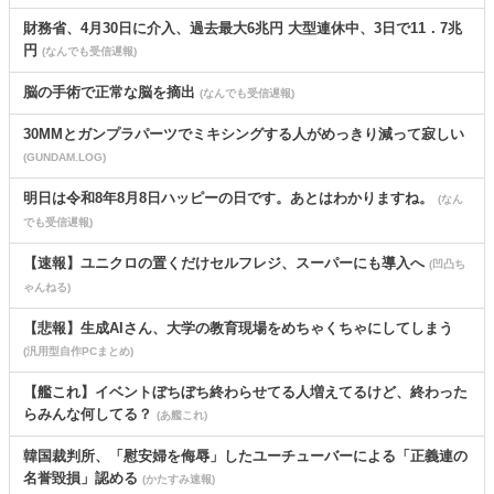
財務省、4月30日に介入、過去最大6兆円 大型連休中、3日で11．7兆
円
(なんでも受信遅報)
脳の手術で正常な脳を摘出
(なんでも受信遅報)
30MMとガンプラパーツでミキシングする人がめっきり減って寂しい
(GUNDAM.LOG)
明日は令和8年8月8日ハッピーの日です。あとはわかりますね。
(なん
でも受信遅報)
【速報】ユニクロの置くだけセルフレジ、スーパーにも導入へ
(凹凸ち
ゃんねる)
【悲報】生成AIさん、大学の教育現場をめちゃくちゃにしてしまう
(汎用型自作PCまとめ)
【艦これ】イベントぼちぼち終わらせてる人増えてるけど、終わった
らみんな何してる？
(あ艦これ)
韓国裁判所、「慰安婦を侮辱」したユーチューバーによる「正義連の
名誉毀損」認める
(かたすみ速報)