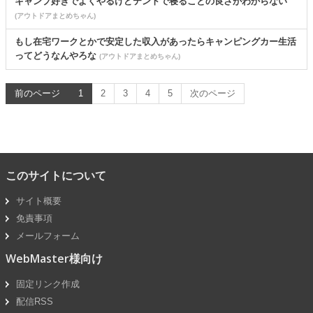
キャンプ好きでよくやるけどテントで寝ることの良さがわからない
(アウトドアまとめちゃん)
もし在宅ワークとかで安定した収入があったらキャンピングカー生活
ってどうなんやろな
(アウトドアまとめちゃん)
前のページ
1
2
3
4
5
次のページ
このサイトについて
サイト概要
免責事項
メールフォーム
WebMaster様向け
固定リンク作成
配信RSS