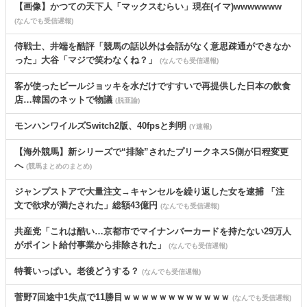
【画像】かつての天下人「マックスむらい」現在(イマ)wwwwwww
(なんでも受信遅報)
侍戦士、井端を酷評「競馬の話以外は会話がなく意思疎通ができなか
った」大谷「マジで笑わなくね？」
(なんでも受信遅報)
客が使ったビールジョッキを水だけですすいで再提供した日本の飲食
店…韓国のネットで物議
(脱亜論)
モンハンワイルズSwitch2版、40fpsと判明
(Y速報)
【海外競馬】新シリーズで“排除”されたプリークネスS側が日程変更
へ
(競馬まとめのまとめ)
ジャンプストアで大量注文→キャンセルを繰り返した女を逮捕 「注
文で欲求が満たされた」総額43億円
(なんでも受信遅報)
共産党「これは酷い…京都市でマイナンバーカードを持たない29万人
がポイント給付事業から排除された」
(なんでも受信遅報)
特養いっぱい。老後どうする？
(なんでも受信遅報)
菅野7回途中1失点で11勝目ｗｗｗｗｗｗｗｗｗｗｗｗ
(なんでも受信遅報)