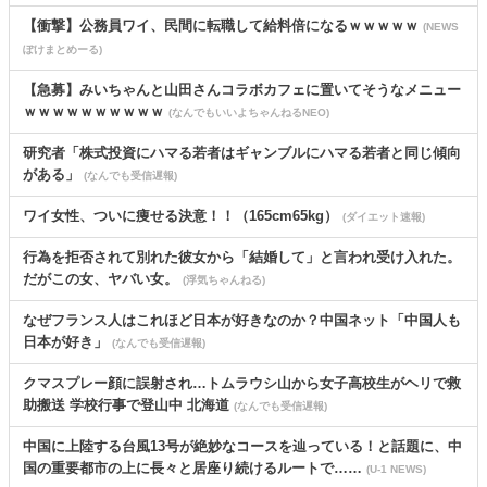
【衝撃】公務員ワイ、民間に転職して給料倍になるｗｗｗｗｗ
(NEWS
ぽけまとめーる)
【急募】みいちゃんと山田さんコラボカフェに置いてそうなメニュー
ｗｗｗｗｗｗｗｗｗｗ
(なんでもいいよちゃんねるNEO)
研究者「株式投資にハマる若者はギャンブルにハマる若者と同じ傾向
がある」
(なんでも受信遅報)
ワイ女性、ついに痩せる決意！！（165cm65kg）
(ダイエット速報)
行為を拒否されて別れた彼女から「結婚して」と言われ受け入れた。
だがこの女、ヤバい女。
(浮気ちゃんねる)
なぜフランス人はこれほど日本が好きなのか？中国ネット「中国人も
日本が好き」
(なんでも受信遅報)
クマスプレー顔に誤射され…トムラウシ山から女子高校生がヘリで救
助搬送 学校行事で登山中 北海道
(なんでも受信遅報)
中国に上陸する台風13号が絶妙なコースを辿っている！と話題に、中
国の重要都市の上に長々と居座り続けるルートで……
(U-1 NEWS)