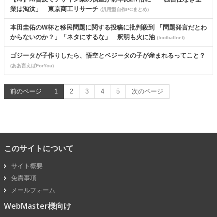
業は淘汰」 東京商工リサーチ
(汎用型自作PCまとめ)
本田圭佑のW杯と移民問題に関する投稿に批判殺到 「問題発言だとわ
からないのか？」「ネタにするな」 釈明も火に油
(footballnet)
ゴジータが子作りしたら、悟空とベジータの子が産まれるってこと？
(ああ言えばForYou)
前のページ
1
2
3
4
5
次のページ
このサイトについて
サイト概要
免責事項
メールフォーム
WebMaster様向け