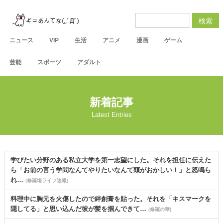
検索
ニュース
VIP
生活
アニメ
漫画
ゲーム
芸能
スポーツ
アダルト
新着記事
Latest Entries
学びたい分野のある私立大学を第一志望にした。それを担任に伝えた
ら「お前の言う学問なんてやりたいなんて頭がおかしい！」と怒鳴ら
れ…
(修羅場ライフ速報)
料理中に胸元を火傷したので絆創膏を貼った。それを「キスマークを
隠してる」と思い込んだ彼が髪を掴んできて…
(修羅の華)